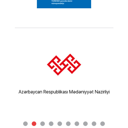
rliyi
Azərbaycan Respublikası Mədəniyyət Nazirliyi
Az