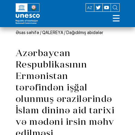
EN
AZ
Əsas səhifə
/
QALEREYA
/
Dağıdılmış abidələr
Azərbaycan
Respublikasının
Ermənistan
tərəfindən işğal
olunmuş ərazilərində
İslam dininə aid tarixi
və mədəni irsin məhv
edilməsi