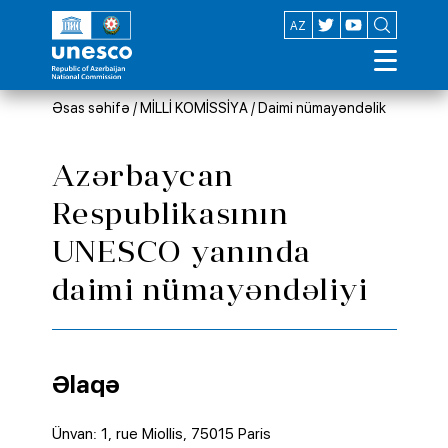
EN
AZ
Əsas səhifə
/
MİLLİ KOMİSSİYA
/
Daimi nümayəndəlik
Azərbaycan
Respublikasının
UNESCO yanında
daimi nümayəndəliyi
Əlaqə
Ünvan: 1, rue Miollis, 75015 Paris