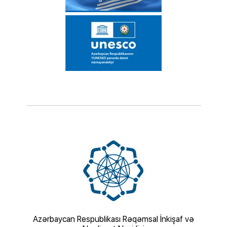
iyi
Azərbaycan Respublikası Rəqəmsal İnkişaf və
Azə