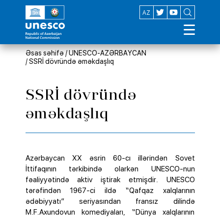
EN
AZ
Əsas səhifə
/
UNESCO-AZƏRBAYCAN
/
SSRİ dövründə əməkdaşlıq
SSRİ dövründə
əməkdaşlıq
Azərbaycan XX əsrin 60-cı illərindən Sovet
İttifaqının tərkibində olarkən UNESCO-nun
fəaliyyətində aktiv iştirak etmişdir. UNESCO
tərəfindən 1967-ci ildə “Qafqaz xalqlarının
ədəbiyyatı” seriyasından fransız dilində
M.F.Axundovun komediyaları, “Dünya xalqlarının