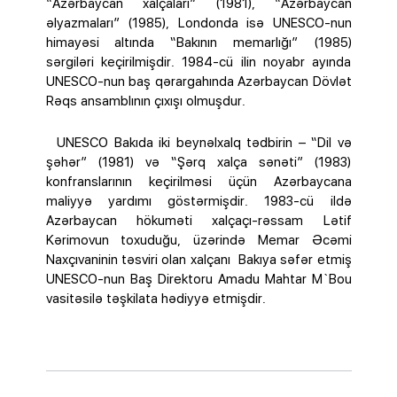
“Azərbaycan xalçaları” (1981), “Azərbaycan
əlyazmaları” (1985), Londonda isə UNESCO-nun
himayəsi altında “Bakının memarlığı” (1985)
sərgiləri keçirilmişdir. 1984-cü ilin noyabr ayında
UNESCO-nun baş qərargahında Azərbaycan Dövlət
Rəqs ansamblının çıxışı olmuşdur.
UNESCO Bakıda iki beynəlxalq tədbirin – “Dil və
şəhər” (1981) və “Şərq xalça sənəti” (1983)
konfranslarının keçirilməsi üçün Azərbaycana
maliyyə yardımı göstərmişdir. 1983-cü ildə
Azərbaycan hökuməti xalçaçı-rəssam Lətif
Kərimovun toxuduğu, üzərində Memar Əcəmi
Naxçıvaninin təsviri olan xalçanı Bakıya səfər etmiş
UNESCO-nun Baş Direktoru Amadu Mahtar M`Bou
vasitəsilə təşkilata hədiyyə etmişdir.