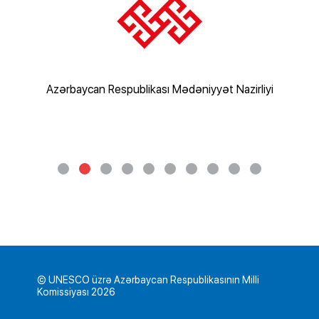
rliyi
Azərbaycan Respublikası Mədəniyyət Nazirliyi
Az
© UNESCO üzrə Azərbaycan Respublikasının Milli
Komissiyası 2026