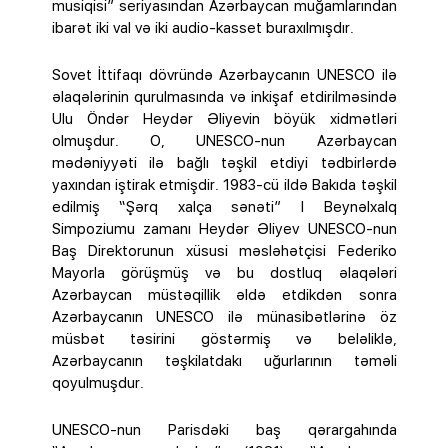
musiqisi” seriyasından Azərbaycan muğamlarından
ibarət iki val və iki audio-kasset buraxılmışdır.
Sovet İttifaqı dövründə Azərbaycanın UNESCO ilə
əlaqələrinin qurulmasında və inkişaf etdirilməsində
Ulu Öndər Heydər Əliyevin böyük xidmətləri
olmuşdur. O, UNESCO-nun Azərbaycan
mədəniyyəti ilə bağlı təşkil etdiyi tədbirlərdə
yaxından iştirak etmişdir. 1983-cü ildə Bakıda təşkil
edilmiş “Şərq xalça sənəti” I Beynəlxalq
Simpoziumu zamanı Heydər Əliyev UNESCO-nun
Baş Direktorunun xüsusi məsləhətçisi Federiko
Mayorla görüşmüş və bu dostluq əlaqələri
Azərbaycan müstəqillik əldə etdikdən sonra
Azərbaycanın UNESCO ilə münasibətlərinə öz
müsbət təsirini göstərmiş və beləliklə,
Azərbaycanın təşkilatdakı uğurlarının təməli
qoyulmuşdur.
UNESCO-nun Parisdəki baş qərargahında