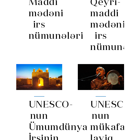
Maddi
Qeyri-
mədəni
maddi
irs
mədəni
nümunələri
irs
nümunələr
UNESCO-
UNESCO-
nun
nun
Ümumdünya
mükafatla
İrsinin
layiq