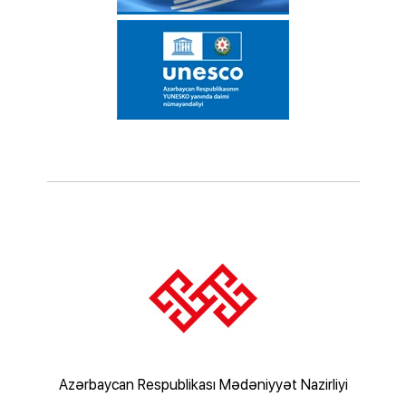
rliyi
Azərbaycan Respublikası Mədəniyyət Nazirliyi
Az