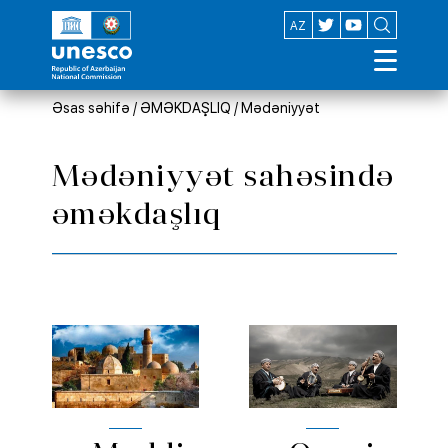
EN
AZ
Əsas səhifə
/
ƏMƏKDAŞLIQ
/
Mədəniyyət
Mədəniyyət sahəsində
əməkdaşlıq