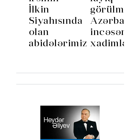
İlkin
görülmüş
Siyahısında
Azərbayca
olan
incəsənət
abidələrimiz
xadimləri