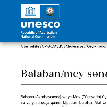
Əsas səhifə
/
ƏMƏKDAŞLIQ
/
Mədəniyyət
/
Qeyri-maddi 
Balaban/mey sənət
Balaban (Azərbaycanda) və ya Mey (Türkiyədə) üç hi
və ya yastı qoşa qamış, klipsdən ibarətdir. Alət ən