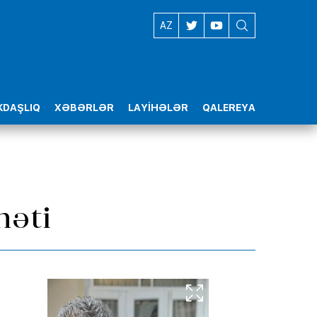
EN
AZ
DAŞLIQ
XƏBƏRLƏR
LAYİHƏLƏR
QALEREYA
nəti