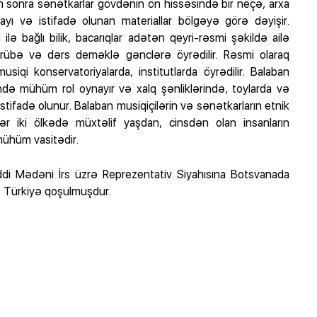
n sonra sənətkarlar gövdənin ön hissəsində bir neçə, arxa
 sayı və istifadə olunan materiallar bölgəyə görə dəyişir.
lə bağlı bilik, bacarıqlar adətən qeyri-rəsmi şəkildə ailə
crübə və dərs deməklə gənclərə öyrədilir. Rəsmi olaraq
iqi konservatoriyalarda, institutlarda öyrədilir. Balaban
də mühüm rol oynayır və xalq şənliklərində, toylarda və
stifadə olunur. Balaban musiqiçilərin və sənətkarların etnik
 hər iki ölkədə müxtəlif yaşdan, cinsdən olan insanların
mühüm vasitədir.
di Mədəni İrs üzrə Reprezentativ Siyahısına Botsvanada
ə Türkiyə qoşulmuşdur.