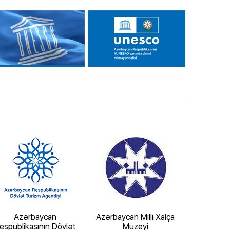
Azərbaycan
Azərbaycan Milli Xalça
“İçərişə
espublikasının Dövlət
Muzeyi
Tarix-Mem