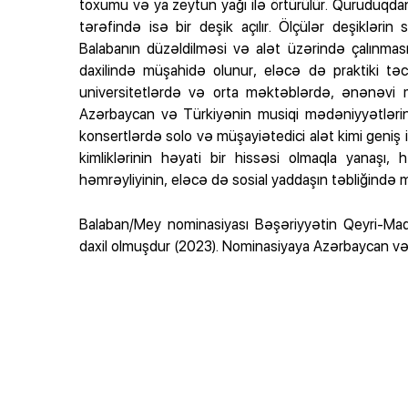
toxumu və ya zeytun yağı ilə örtürülür. Quruduqda
tərəfində isə bir deşik açılır. Ölçülər deşiklərin
Balabanın düzəldilməsi və alət üzərində çalınması i
daxilində müşahidə olunur, eləcə də praktiki tə
universitetlərdə və orta məktəblərdə, ənənəvi mus
Azərbaycan və Türkiyənin musiqi mədəniyyətlərin
konsertlərdə solo və müşayiətedici alət kimi geniş i
kimliklərinin həyati bir hissəsi olmaqla yanaşı,
həmrəyliyinin, eləcə də sosial yaddaşın təbliğində 
Balaban/Mey nominasiyası Bəşəriyyətin Qeyri-Mad
daxil olmuşdur (2023). Nominasiyaya Azərbaycan v