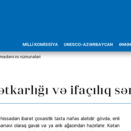
MİLLİ KOMİSSİYA
UNESCO-AZƏRBAYCAN
ƏMƏK
mədəni irs nümunələri
karlığı və ifaçılıq sə
ssədən ibarət çoxəsrlik taxta nəfəs alətidir: gövdə, enli
ənəvi olaraq gavalı və ya ərik ağacından hazırlanır. Kətan