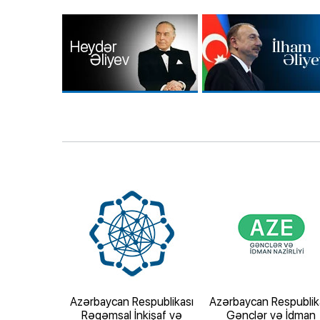
espublikası
Azərbaycan Respublikası
Azərbaycan Respublik
zirliyi
Rəqəmsal İnkişaf və
Gənclər və İdman