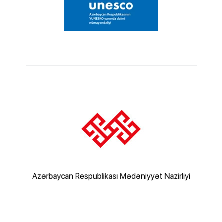
rliyi
Azərbaycan Respublikası Mədəniyyət Nazirliyi
Az