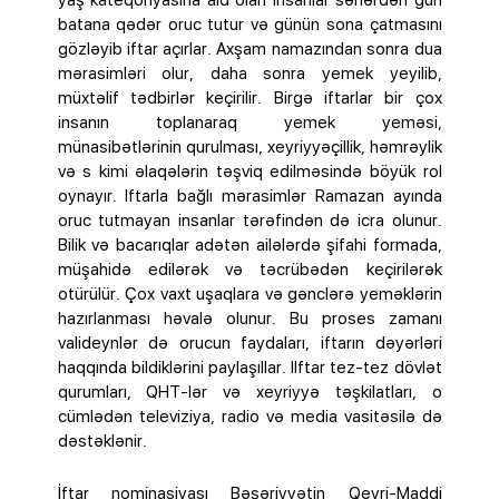
yaş kateqoriyasına aid olan insanlar səhərdən gün
batana qədər oruc tutur və günün sona çatmasını
gözləyib iftar açırlar. Axşam namazından sonra dua
mərasimləri olur, daha sonra yemek yeyilib,
müxtəlif tədbirlər keçirilir. Birgə iftarlar bir çox
insanın toplanaraq yemek yeməsi,
münasibətlərinin qurulması, xeyriyyəçillik, həmrəylik
və s kimi əlaqələrin təşviq edilməsində böyük rol
oynayır. Iftarla bağlı mərasimlər Ramazan ayında
oruc tutmayan insanlar tərəfindən də icra olunur.
Bilik və bacarıqlar adətən ailələrdə şifahi formada,
müşahidə edilərək və təcrübədən keçirilərək
otürülür. Çox vaxt uşaqlara və gənclərə yeməklərin
hazırlanması həvalə olunur. Bu proses zamanı
valideynlər də orucun faydaları, iftarın dəyərləri
haqqında bildiklərini paylaşıllar. Ilftar tez-tez dövlət
qurumları, QHT-lər və xeyriyyə təşkilatları, o
cümlədən televiziya, radio və media vasitəsilə də
dəstəklənir.
İftar nominasiyası Bəşəriyyətin Qeyri-Maddi