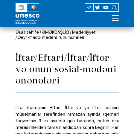
EN
AZ
Əsas səhifə
/
ƏMƏKDAŞLIQ
/
Mədəniyyət
/
Qeyri-maddi mədəni irs nümunələri
İftar/Eftari/İftar/İftor
və onun sosial-mədəni
ənənələri
İftar (həmçinin Eftari, İftar və ya İftor adlanır)
müsəlmanlar tərəfindən ramazan ayında (qəməri
təqviminin 9-cu ayında) gün batanda, bütün dini
mərasimlərdən tamamlandıqdan sonra keçirilir. Hər