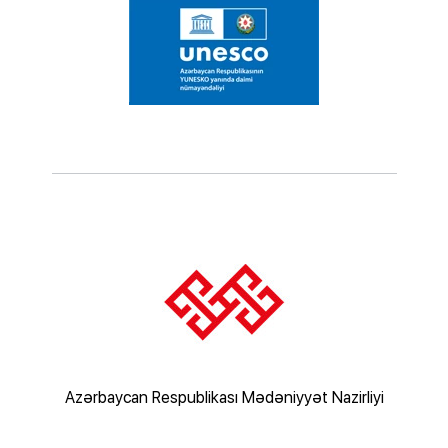
rliyi
Azərbaycan Respublikası Mədəniyyət Nazirliyi
Az