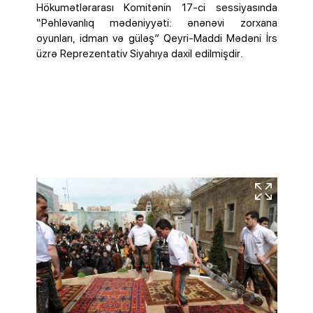
Hökumətlərarası Komitənin 17-ci sessiyasında
“Pəhləvanlıq mədəniyyəti: ənənəvi zorxana
oyunları, idman və güləş” Qeyri-Maddi Mədəni İrs
üzrə Reprezentativ Siyahıya daxil edilmişdir.