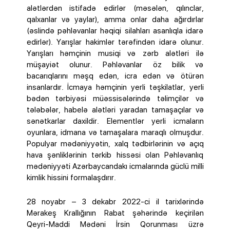
alətlərdən istifadə edirlər (məsələn, qılınclar,
qalxanlar və yaylar), amma onlar daha ağırdırlar
(əslində pəhləvanlar həqiqi silahları asanlıqla idarə
edirlər). Yarışlar hakimlər tərəfindən idarə olunur.
Yarışları həmçinin musiqi və zərb alətləri ilə
müşayiət olunur. Pəhləvanlar öz bilik və
bacarıqlarını məşq edən, icra edən və ötürən
insanlardır. İcmaya həmçinin yerli təşkilatlar, yerli
bədən tərbiyəsi müəssisələrində təlimçilər və
tələbələr, habelə alətləri yaradan tamaşaçılar və
sənətkarlar daxildir. Elementlər yerli icmaların
oyunlara, idmana və tamaşalara maraqlı olmuşdur.
Populyar mədəniyyətin, xalq tədbirlərinin və açıq
hava şənliklərinin tərkib hissəsi olan Pəhləvanlıq
mədəniyyəti Azərbaycandakı icmalarında güclü milli
kimlik hissini formalaşdırır.
28 noyabr – 3 dekabr 2022-ci il tarixlərində
Mərakeş Krallığının Rabat şəhərində keçirilən
Qeyri-Maddi Mədəni İrsin Qorunması üzrə