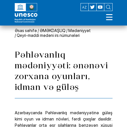
EN
AZ
Əsas səhifə
/
ƏMƏKDAŞLIQ
/
Mədəniyyət
/
Qeyri-maddi mədəni irs nümunələri
Pəhləvanlıq
mədəniyyəti: ənənəvi
zorxana oyunları,
idman və güləş
Azərbaycanda Pəhləvanlıq mədəniyyətinə güləş
kimi oyun və idman növləri, fərdi çıxışlar daxildir.
Pəhləvanlar orta əsr silahlarına bənzəyən xüsusi