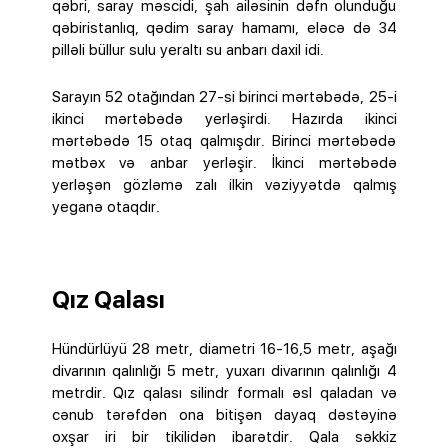
qəbri, saray məscidi, şah ailəsinin dəfn olunduğu
qəbiristanlıq, qədim saray hamamı, eləcə də 34
pilləli büllur sulu yeraltı su anbarı daxil idi.
Sarayın 52 otağından 27-si birinci mərtəbədə, 25-i
ikinci mərtəbədə yerləşirdi. Hazırda ikinci
mərtəbədə 15 otaq qalmışdır. Birinci mərtəbədə
mətbəx və anbar yerləşir. İkinci mərtəbədə
yerləşən gözləmə zalı ilkin vəziyyətdə qalmış
yeganə otaqdır.
Qız Qalası
Hündürlüyü 28 metr, diametri 16-16,5 metr, aşağı
divarının qalınlığı 5 metr, yuxarı divarının qalınlığı 4
metrdir. Qız qalası silindr formalı əsl qaladan və
cənub tərəfdən ona bitişən dayaq dəstəyinə
oxşar iri bir tikilidən ibarətdir. Qala səkkiz