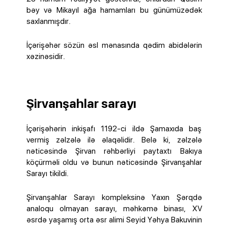
bəy və Mikayıl ağa hamamları bu günümüzədək
saxlanmışdır.
İçərişəhər sözün əsl mənasında qədim abidələrin
xəzinəsidir.
Şirvanşahlar sarayı
İçərişəhərin inkişafı 1192-ci ildə Şamaxıda baş
vermiş zəlzələ ilə əlaqəlidir. Belə ki, zəlzələ
nəticəsində Şirvan rəhbərliyi paytaxtı Bakıya
köçürməli oldu və bunun nəticəsində Şirvanşahlar
Sarayı tikildi.
Şirvanşahlar Sarayı kompleksinə Yaxın Şərqdə
analoqu olmayan sarayı, məhkəmə binası, XV
əsrdə yaşamış orta əsr alimi Seyid Yəhya Bakuvinin