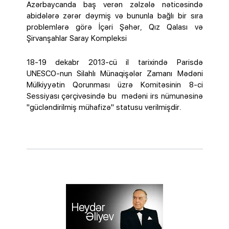
Azərbaycanda baş verən zəlzələ nəticəsində
abidələrə zərər dəymiş və bununla bağlı bir sıra
problemlərə görə İçəri Şəhər, Qız Qalası və
Şirvanşahlar Saray Kompleksi
18-19 dekabr 2013-cü il tarixində Parisdə
UNESCO-nun Silahlı Münaqişələr Zamanı Mədəni
Mülkiyyətin Qorunması üzrə Komitəsinin 8-ci
Sessiyası çərçivəsində bu mədəni irs nümunəsinə
"gücləndirilmiş mühafizə" statusu verilmişdir.