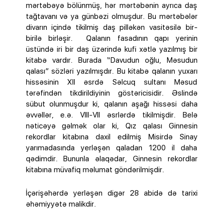
mərtəbəyə bölünmüş, hər mərtəbənin ayrıca daş
tağtavanı və ya günbəzi olmuşdur. Bu mərtəbələr
divarın içində tikilmiş daş pilləkən vasitəsilə bir-
birilə birləşir. Qalanın fasadının qapı yerinin
üstündə iri bir daş üzərində kufi xətlə yazılmış bir
kitabə vardır. Burada “Davudun oğlu, Məsudun
qalası” sözləri yazılmışdır. Bu kitabə qalanın yuxarı
hissəsinin XII əsrdə Səlcuq sultanı Məsud
tərəfindən tikdirildiyinin göstəricisidir. Əslində
sübut olunmuşdur ki, qalanın aşağı hissəsi daha
əvvəllər, e.ə. VIII-VII əsrlərdə tikilmişdir. Belə
nəticəyə gəlmək olar ki, Qız qalası Ginnesin
rekordlar kitabına daxil edilmiş Misirdə Sinay
yarımadasında yerləşən qaladan 1200 il daha
qədimdir. Bununla əlaqədar, Ginnesin rekordlar
kitabına müvafiq məlumat göndərilmişdir.
İçərişəhərdə yerləşən digər 28 abidə də tarixi
əhəmiyyətə malikdir.