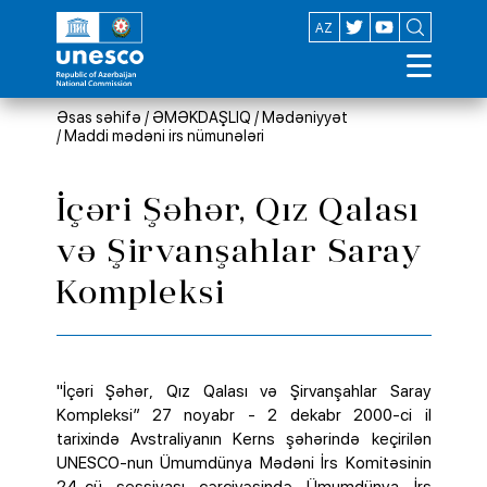
EN
AZ
Əsas səhifə
/
ƏMƏKDAŞLIQ
/
Mədəniyyət
/
Maddi mədəni irs nümunələri
İçəri Şəhər, Qız Qalası
və Şirvanşahlar Saray
Kompleksi
"İçəri Şəhər, Qız Qalası və Şirvanşahlar Saray
Kompleksi” 27 noyabr - 2 dekabr 2000-ci il
tarixində Avstraliyanın Kerns şəhərində keçirilən
UNESCO-nun Ümumdünya Mədəni İrs Komitəsinin