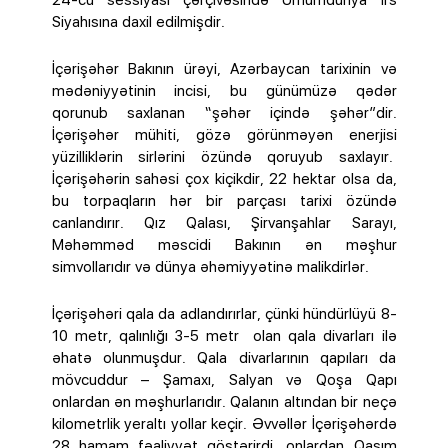
24-cü sessiyası çərçivəsində Ümumdünya İrs
Siyahısına daxil edilmişdir.
İçərişəhər Bakının ürəyi, Azərbaycan tarixinin və
mədəniyyətinin incisi, bu günümüzə qədər
qorunub saxlanan “şəhər içində şəhər”dir.
İçərişəhər mühiti, gözə görünməyən enerjisi
yüzilliklərin sirlərini özündə qoruyub saxlayır.
İçərişəhərin sahəsi çox kiçikdir, 22 hektar olsa da,
bu torpaqların hər bir parçası tarixi özündə
canlandırır. Qız Qalası, Şirvanşahlar Sarayı,
Məhəmməd məscidi Bakının ən məşhur
simvollarıdır və dünya əhəmiyyətinə malikdirlər.
İçərişəhəri qala da adlandırırlar, çünki hündürlüyü 8-
10 metr, qalınlığı 3-5 metr olan qala divarları ilə
əhatə olunmuşdur. Qala divarlarının qapıları da
mövcuddur – Şamaxı, Salyan və Qoşa Qapı
onlardan ən məşhurlarıdır. Qalanın altından bir neçə
kilometrlik yeraltı yollar keçir. Əvvəllər İçərişəhərdə
28 hamam fəaliyyət göstərirdi, onlardan Qasım