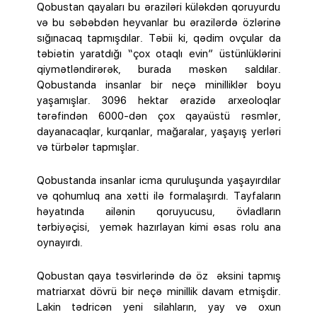
Qobustan qayaları bu əraziləri küləkdən qoruyurdu
və bu səbəbdən heyvanlar bu ərazilərdə özlərinə
sığınacaq tapmışdılar. Təbii ki, qədim ovçular da
təbiətin yaratdığı “çox otaqlı evin” üstünlüklərini
qiymətləndirərək, burada məskən saldılar.
Qobustanda insanlar bir neçə minilliklər boyu
yaşamışlar. 3096 hektar ərazidə arxeoloqlar
tərəfindən 6000-dən çox qayaüstü rəsmlər,
dayanacaqlar, kurqanlar, mağaralar, yaşayış yerləri
və türbələr tapmışlar.
Qobustanda insanlar icma quruluşunda yaşayırdılar
və qohumluq ana xətti ilə formalaşırdı. Tayfaların
həyatında ailənin qoruyucusu, övladların
tərbiyəçisi, yemək hazırlayan kimi əsas rolu ana
oynayırdı.
Qobustan qaya təsvirlərində də öz əksini tapmış
matriarxat dövrü bir neçə minillik davam etmişdir.
Lakin tədricən yeni silahların, yay və oxun