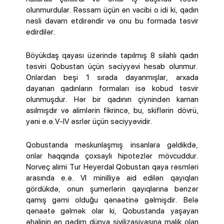
olunmurdular. Rəssam üçün ən vacibi o idi ki, qadın
nəsli davam etdirəndir və onu bu formada təsvir
edirdilər.
Böyükdaş qayası üzərində tapılmış 8 silahlı qadın
təsviri Qobustan üçün səciyyəvi hesab olunmur.
Onlardan beşi 1 sırada dayanmışlar, arxada
dayanan qadınların formaları isə kobud təsvir
olunmuşdur. Hər bir qadının çiynindən kaman
asılmışdır və alimlərin fikrincə, bu, skiflərin dövrü,
yəni e.ə.V-IV əsrlər üçün səciyyəvidir.
Qobustanda məskunlaşmış insanlara gəldikdə,
onlar haqqında çoxsaylı hipotezlər mövcuddur.
Norveç alimi Tur Heyerdal Qobustan qaya rəsmləri
arasında e.ə. VI minilliyə aid edilən qayıqları
gördükdə, onun şumerlərin qayıqlarına bənzər
qamış gəmi olduğu qənaətinə gəlmişdir. Belə
qənaətə gəlmək olar ki, Qobustanda yaşayan
əhalinin ən qədim dünya sivilizasiyasına malik olan