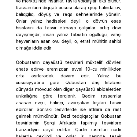
və mərkəzində insanlar, tayfa yoldaşları əks olunur.
Rəssamların diqqəti xüsusi olaraq qrup halında ov,
balıqçılıq, döyüş və rəqs səhnələrində yönəlir.
Onlar yalnız hadisələri deyil, o dövrün əsas
hisslərini də təsvir etməyə çalışırlar: artıq dövr
dəyişmişdir, insan yalnız təbiətin oğulluğu, vəhşi
heyvanların asan ovu deyil, o, ətraf mühitin sahibi
olmağa iddia edir.
Qobustanın qayaüstü təsvirləri müxtəlif dövrləri
əhatə edirvə eramızdan əvvəl 10-cu minillikdən
orta əsrlərədək davam edir. Yalnız bu
xüsusiyyətinə görə Qobustan daş kitabəsi
dünyada mövcud olan digər qayaüstü abidələrdən
unikallığına görə fərqlənir. Qədim rəssamlar
əsasən ovçu, balıqçı, avarçəkən kişiləri təsvir
edirdilər. Sonrakı təsvirlərdə isə atlılara da rast
gəlmək mümkündür. Bəzi tədqiqatçılar Qobustan
təsvirlərinin Şərqi Afrikada tapılmış təsvirlərə
bənzədiyini qeyd edirlər. Qadın rəsmləri nadir
hallarda çəkilirdi və onlar iş başında təsvir