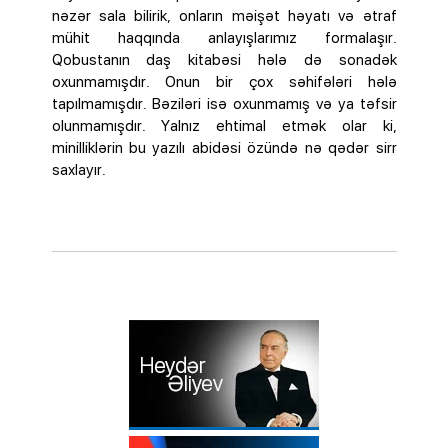
nəzər sala bilirik, onların məişət həyatı və ətraf
mühit haqqında anlayışlarımız formalaşır.
Qobustanın daş kitabəsi hələ də sonadək
oxunmamışdır. Onun bir çox səhifələri hələ
tapılmamışdır. Bəziləri isə oxunmamış və ya təfsir
olunmamışdır. Yalnız ehtimal etmək olar ki,
minilliklərin bu yazılı abidəsi özündə nə qədər sirr
saxlayır.