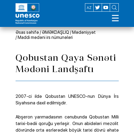
EN
AZ
Əsas səhifə
/
ƏMƏKDAŞLIQ
/
Mədəniyyət
/
Maddi mədəni irs nümunələri
Qobustan Qaya Sənəti
Mədəni Landşaftı
2007-ci ildə Qobustan UNESCO-nun Dünya İrs
Siyahısına daxil edilmişdir.
Abşeron yarımadasının cənubunda Qobustan Milli
tarixi-bədii qoruğu yerləşir. Onun abidələri mezolit
dövründə orta əsrlərədək böyük tarixi dövrü əhatə