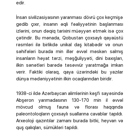
edir.
İnsan sivilizasiyasının yaranması dövrü çox keçmişə
gedib çıxır, insanın əqli fəaliyyətinin başlanması
izlərini, onun dəqiq tarixini müəyyən etmək isə çox
çətindir. Bu mənada, Qobustan çoxsaylı qayaüstü
rəsmləri ilə birlikdə unikal daş kitabədir və onun
səhifələri burada min illər əvvəl məskən salmış
insanların həyat tərzi, məşğuliyyəti, dini baxışları,
ilkin sənətləri barədə təsəvvür yaratmağa imkan
verir. Faktiki olaraq, qaya üzərindəki bu yazılar
dünya mədəniyyətinin ilkin ocaqlarından biridir.
1938-ci ildə Azərbaycan alimlərinin kəşfi sayəsində
Abşeron yarımadasının 130-170 min il əvvəl
mövcud olmuş fauna və florası haqqında
paleontoloqların çoxsaylı suallarına cavablar tapıldı.
Arxeoloji qazıntılar zamanı burada bitki, heyvan və
quş qalıqları, sümükləri tapıldı.