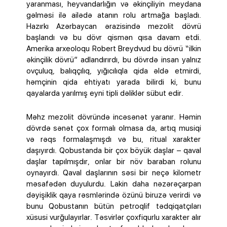
yaranması, heyvandarlığın və əkinçiliyin meydana
gəlməsi ilə ailədə atanın rolu artmağa başladı.
Hazırkı Azərbaycan ərazisində mezolit dövrü
başlandı və bu dövr qismən qısa davam etdi.
Amerika arxeoloqu Robert Breydvud bu dövrü “ilkin
əkinçilik dövrü” adlandırırdı, bu dövrdə insan yalnız
ovçuluq, balıqçılıq, yığıcılıqla qida əldə etmirdi,
həmçinin qida ehtiyatı yarada bilirdi ki, bunu
qayalarda yarılmış eyni tipli dəliklər sübut edir.
Məhz mezolit dövründə incəsənət yaranır. Həmin
dövrdə sənət çox formalı olmasa da, artıq musiqi
və rəqs formalaşmışdı və bu, ritual xarakter
daşıyırdı. Qobustanda bir çox böyük daşlar – qaval
daşlar tapılmışdır, onlar bir növ baraban rolunu
oynayırdı. Qaval daşlarının səsi bir neçə kilometr
məsafədən duyulurdu. Lakin daha nəzərəçarpan
dəyişiklik qaya rəsmlərində özünü biruzə verirdi və
bunu Qobustanın bütün petroqlif tədqiqatçıları
xüsusi vurğulayırlar. Təsvirlər çoxfiqurlu xarakter alır