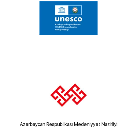
rliyi
Azərbaycan Respublikası Mədəniyyət Nazirliyi
Az