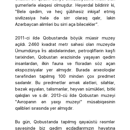
şumerlərlə əlaqəsi olmuşdur. Heyerdal bildiririr ki,
“Belə qədim, və heç şübhəsiz inkişaf etmiş
sivilizasiya hələ də sirr olaraq qalır, lakin
Azərbaycan alimləri bu sirri aça biləcəklər”.
2011-ci ildə Qobustanda böyük müasir muzey
açıldı. 2460 kvadrat metr sahəsi olan muzeydə
Ümumdünya İrs abidələrindən, petroqliflərin kəşfi
tarixindən, Qobustan ərazisində yaşayan qədim
insanlardan, ilkin fauna və floradan söz açan
ekspozisiyalar yer almışdır. Burada arxeoloqlar
tərəfindən tapılmış 100 mindən çox predmet
saxlanılır. Bu predmetlər əmək alətləri, silahlar,
bəzək əşyaları, talismanlar, heyvan sümükləri, bitki
qalıqları və s.dir. 2013-cü ildə Qobustan muzeyi
“Avropanın ən yaxşı muzeyi” müsabiqəsinin
qalibləri sırasında yer almışdır.
Bu gün, Qobustanda tapılmış qayaüstü rəsmlər
sayəsində biz qədim əcdadlarımızın həyatına