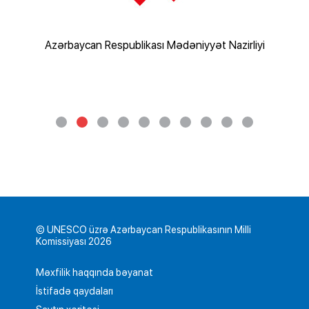
rliyi
Azərbaycan Respublikası Mədəniyyət Nazirliyi
Az
© UNESCO üzrə Azərbaycan Respublikasının Milli
Komissiyası 2026
Məxfilik haqqında bəyanat
İstifadə qaydaları