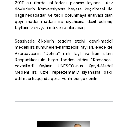
2019-cu illərdə istifadəsi planının layihəsi, üzv
dövlətlərin Konvensiyanın həyata keçirilməsi ilə
bağlı hesabatları və təcili qorunmaya ehtiyacı olan
qeyri-maddi mədəni irs siyahısına daxil edilmiş
faylların vəziyyəti müzakirə olunacaq.
Sessiyada ölkələrin təqdim etdiyi qeyri-maddi
mədəni irs nümunələri-namizədlik faylları, eləcə də
Azərbaycanın “Dolma” milli faylı və İran İslam
Respublikası ilə birgə təqdim etdiyi “Kamança”
çoxmillətli faylının UNESCO-nun Qeyri-Maddi
Mədəni İrs üzrə reprezentativ siyahısına daxil
edilməsi haqqında qərar verilməsi gözlənilir.