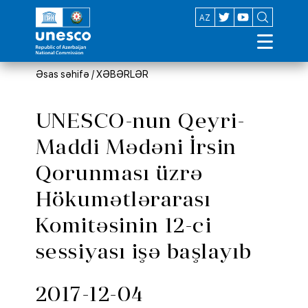
EN
AZ
Əsas səhifə
/
XƏBƏRLƏR
UNESCO-nun Qeyri-
Maddi Mədəni İrsin
Qorunması üzrə
Hökumətlərarası
Komitəsinin 12-ci
sessiyası işə başlayıb
2017-12-04