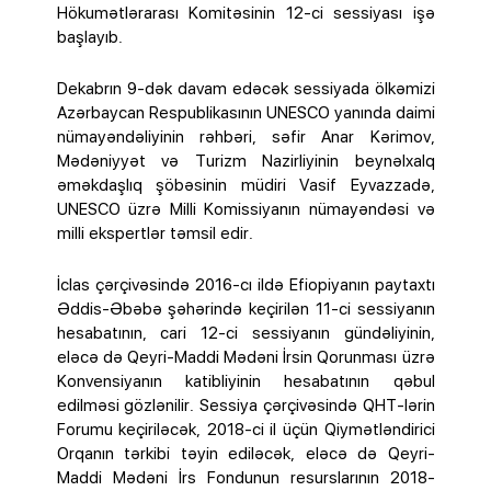
Hökumətlərarası Komitəsinin 12-ci sessiyası işə
başlayıb.
Dekabrın 9-dək davam edəcək sessiyada ölkəmizi
Azərbaycan Respublikasının UNESCO yanında daimi
nümayəndəliyinin rəhbəri, səfir Anar Kərimov,
Mədəniyyət və Turizm Nazirliyinin beynəlxalq
əməkdaşlıq şöbəsinin müdiri Vasif Eyvazzadə,
UNESCO üzrə Milli Komissiyanın nümayəndəsi və
milli ekspertlər təmsil edir.
İclas çərçivəsində 2016-cı ildə Efiopiyanın paytaxtı
Əddis-Əbəbə şəhərində keçirilən 11-ci sessiyanın
hesabatının, cari 12-ci sessiyanın gündəliyinin,
eləcə də Qeyri-Maddi Mədəni İrsin Qorunması üzrə
Konvensiyanın katibliyinin hesabatının qəbul
edilməsi gözlənilir. Sessiya çərçivəsində QHT-lərin
Forumu keçiriləcək, 2018-ci il üçün Qiymətləndirici
Orqanın tərkibi təyin ediləcək, eləcə də Qeyri-
Maddi Mədəni İrs Fondunun resurslarının 2018-