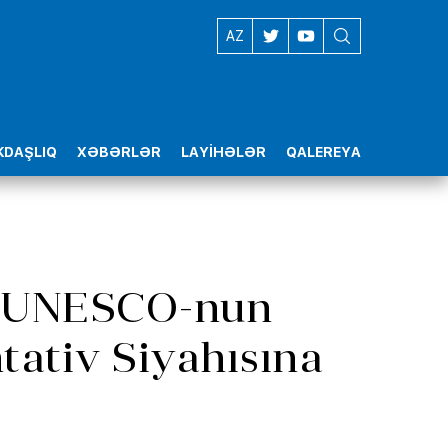
EN
AZ
DAŞLIQ
XƏBƏRLƏR
LAYİHƏLƏR
QALEREYA
i UNESCO-nun
ativ Siyahısına