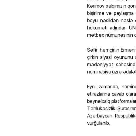
Kərimov xalqımızın qon
bişirilmə və paylaşma 
boyu nəsildən-nəslə 
hökuməti adından UNE
mətbəx nümunəsinin də
Səfir, həmçinin Ermən
çirkin siyasi oyununu a
mədəniyyət sahəsində
nominasiya üzrə ədalətli
Eyni zamanda, nomina
etirazlarına cavab ola
beynəlxalq platformal
Təhlükəsizlik Şurası
Azərbaycan Respublik
vurğulanıb.