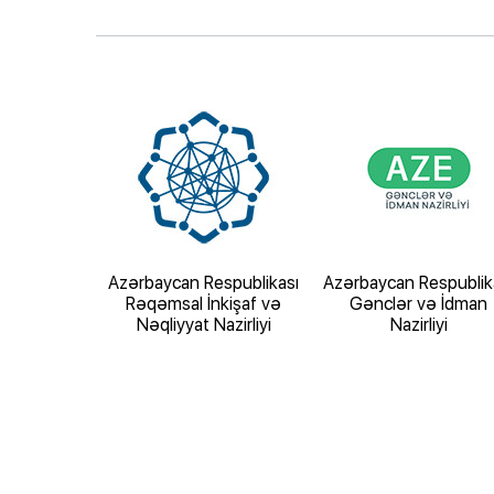
espublikası
Azərbaycan Respublikası
Azərbaycan Respublik
zirliyi
Rəqəmsal İnkişaf və
Gənclər və İdman
Nəqliyyat Nazirliyi
Nazirliyi