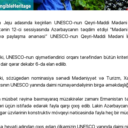
ın Jeju adasında keçirilən UNESCO-nun Qeyri-Maddi Mədəni
ənin 12-ci sessiyasında Azərbaycanın təqdim etdiyi “Mədəni k
 və paylaşma ənənəsi” UNESCO-nun Qeyri-Maddi Mədəni İr
i, UNESCO-nun qiymətləndirici orqanı tərəfindən bütün kriteri
dair qərar dekabr 6-da elan edilib.
i, sözügedən nominasiya sənədi Mədəniyyət və Turizm, Xarici
ının UNESCO yanında daimi nümayəndəliyinin birgə əməkdaşlığı i
ın müsbət rəyinə baxmayaraq müzakirələr zamanı Ermənistan t
ri üçün istifadə edərək fayla qarşı çıxış edib. Lakin Azərbay
gər üzvlərinin konstruktiv mövqeyi nəticəsində fayla heç bir müd
heyəti adından çıxış edən ölkəmizin UNESCO yanında daimi n