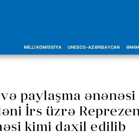
MİLLİ KOMİSSİYA
UNESCO-AZƏRBAYCAN
ƏMƏK
 və paylaşma ənənəs
ni İrs üzrə Reprezent
si kimi daxil edilib