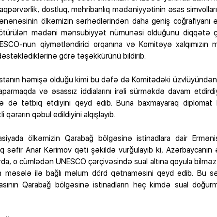
aqpərvərlik, dostluq, mehribanlıq mədəniyyətinin əsas simvolları
ənənəsinin ölkəmizin sərhədlərindən daha geniş coğrafiyanı əha
ötürülən mədəni mənsubiyyət nümunəsi olduğunu diqqətə ça
SCO-nun qiymətləndirici orqanına və Komitəyə xalqımızın 
stəklədiklərinə görə təşəkkürünü bildirib.
istanın həmişə olduğu kimi bu dəfə də Komitədəki üzvlüyündən 
parmaqda və əsassız iddialarını irəli sürməkdə davam etdirdiyini
 də tətbiq etdiyini qeyd edib. Buna baxmayaraq diplomat
 qərarın qəbul edildiyini alqışlayıb.
siyada ölkəmizin Qarabağ bölgəsinə istinadlara dair Ermənis
raq səfir Anar Kərimov qəti şəkildə vurğulayıb ki, Azərbaycanın 
arda, o cümlədən UNESCO çərçivəsində sual altına qoyula bilmə
nın məsələ ilə bağlı məlum dörd qətnaməsini qeyd edib. Bu 
asının Qarabağ bölgəsinə istinadların heç kimdə sual doğurm