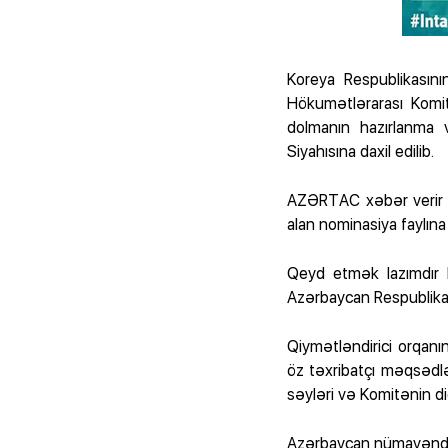
Koreya Respublikasın
Hökumətlərarası Komit
dolmanın hazırlanma
Siyahısına daxil edilib.
AZƏRTAC xəbər verir k
alan nominasiya faylına 
Qeyd etmək lazımdır k
Azərbaycan Respublikas
Qiymətləndirici orqan
öz təxribatçı məqsədlə
səyləri və Komitənin di
Azərbaycan nümayəndə 