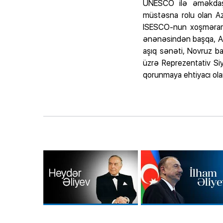
UNESCO ilə əməkdaşlı
müstəsna rolu olan Az
ISESCO-nun xoşməramlı
ənənəsindən başqa, Azə
aşıq sənəti, Novruz ba
üzrə Reprezentativ S
qorunmaya ehtiyacı olan