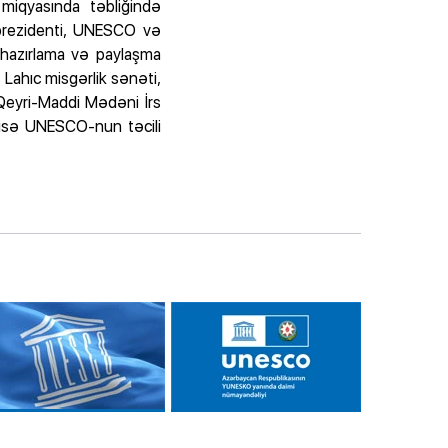
miqyasında təbliğində
 prezidenti, UNESCO və
 hazırlama və paylaşma
Lahıc misgərlik sənəti,
 Qeyri-Maddi Mədəni İrs
isə UNESCO-nun təcili