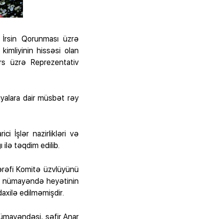
 İrsin Qorunması üzrə
imliyinin hissəsi olan
s üzrə Reprezentativ
yalara dair müsbət rəy
 İşlər nazirlikləri və
lə təqdim edilib.
ərəfi Komitə üzvlüyünü
can nümayəndə heyətinin
axilə edilməmişdir.
ümayəndəsi, səfir Anar