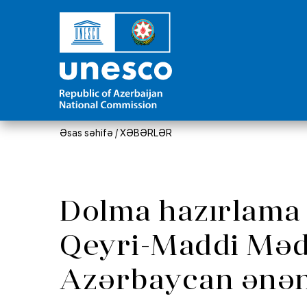
Əsas səhifə
/
XƏBƏRLƏR
Dolma hazırlama
Qeyri-Maddi Mədə
Azərbaycan ənənə