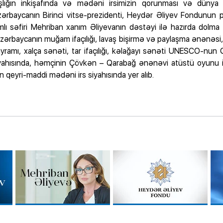
ğın inkişafında və mədəni irsimizin qorunması və dünya 
ərbaycanın Birinci vitse-prezidenti, Heydər Əliyev Fondunun
 səfiri Mehriban xanım Əliyevanın dəstəyi ilə hazırda dolma
rbaycanın muğam ifaçılığı, lavaş bişirmə və paylaşma ənənəsi, 
yramı, xalça sənəti, tar ifaçılığı, kəlağayı sənəti UNESCO-nun
iyahısında, həmçinin Çövkən – Qarabağ ənənəvi atüstü oyunu 
 qeyri-maddi mədəni irs siyahısında yer alıb.