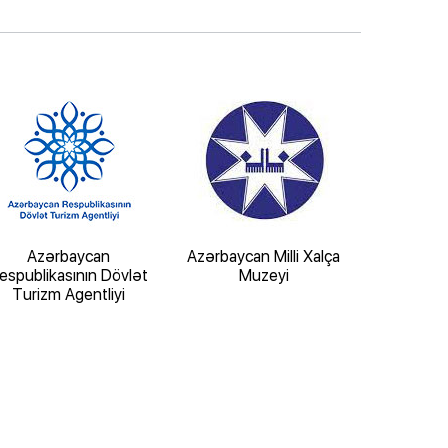
Azərbaycan
Azərbaycan Milli Xalça
“İçərişə
espublikasının Dövlət
Muzeyi
Tarix-Mem
Turizm Agentliyi