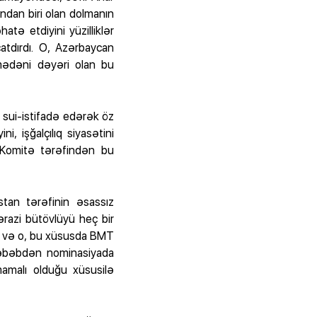
ndan biri olan dolmanın
tə etdiyini yüzilliklər
tdırdı. O, Azərbaycan
mədəni dəyəri olan bu
sui-istifadə edərək öz
, işğalçılıq siyasətini
 Komitə tərəfindən bu
tan tərəfinin əsassız
ərazi bütövlüyü heç bir
z və o, bu xüsusda BMT
səbəbdən nominasiyada
amalı olduğu xüsusilə