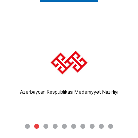
rliyi
Azərbaycan Respublikası Mədəniyyət Nazirliyi
Az