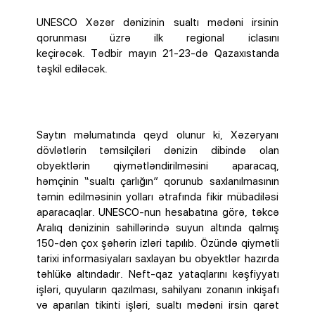
UNESCO Xəzər dənizinin sualtı mədəni irsinin
qorunması üzrə ilk regional iclasını
keçirəcək. Tədbir mayın 21-23-də Qazaxıstanda
təşkil ediləcək.
Saytın məlumatında qeyd olunur ki, Xəzəryanı
dövlətlərin təmsilçiləri dənizin dibində olan
obyektlərin qiymətləndirilməsini aparacaq,
həmçinin “sualtı çarlığın” qorunub saxlanılmasının
təmin edilməsinin yolları ətrafında fikir mübadiləsi
aparacaqlar. UNESCO-nun hesabatına görə, təkcə
Aralıq dənizinin sahillərində suyun altında qalmış
150-dən çox şəhərin izləri tapılıb. Özündə qiymətli
tarixi informasiyaları saxlayan bu obyektlər hazırda
təhlükə altındadır. Neft-qaz yataqlarını kəşfiyyatı
işləri, quyuların qazılması, sahilyanı zonanın inkişafı
və aparılan tikinti işləri, sualtı mədəni irsin qarət