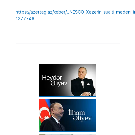
https://azertag.az/xeber/UNESCO_Xezerin_sualti_medeni_irs
1277746