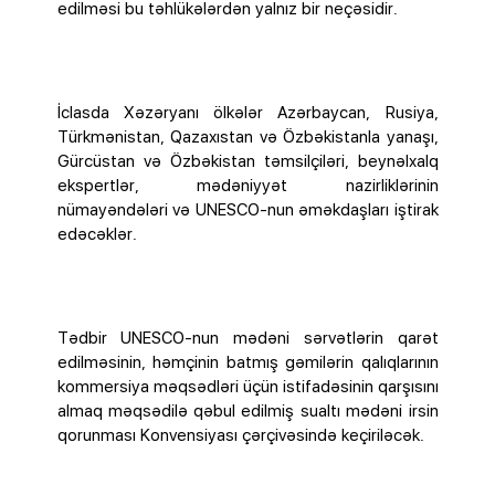
edilməsi bu təhlükələrdən yalnız bir neçəsidir.
İclasda Xəzəryanı ölkələr Azərbaycan, Rusiya,
Türkmənistan, Qazaxıstan və Özbəkistanla yanaşı,
Gürcüstan və Özbəkistan təmsilçiləri, beynəlxalq
ekspertlər, mədəniyyət nazirliklərinin
nümayəndələri və UNESCO-nun əməkdaşları iştirak
edəcəklər.
Tədbir UNESCO-nun mədəni sərvətlərin qarət
edilməsinin, həmçinin batmış gəmilərin qalıqlarının
kommersiya məqsədləri üçün istifadəsinin qarşısını
almaq məqsədilə qəbul edilmiş sualtı mədəni irsin
qorunması Konvensiyası çərçivəsində keçiriləcək.