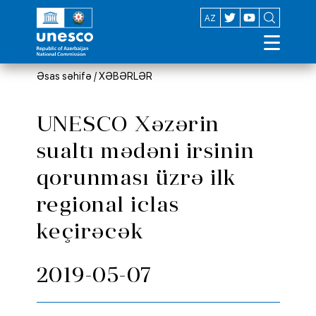
EN
AZ
Əsas səhifə
/
XƏBƏRLƏR
UNESCO Xəzərin
sualtı mədəni irsinin
qorunması üzrə ilk
regional iclas
keçirəcək
2019-05-07