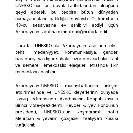
UNESKO-nun ən böyük tədbirlərindən olduğunu
qeyd edərək, bu tədbirə bütün dünyadan
nümayəndələrin qatıldığını söyləyib. O, komitənin
43-cü sessiyasına ev sahibliyi etdiyi üçün
Azərbaycan tərəfinə minnətdarlığını ifadə edib.
Tərəflər UNESKO ilə Azərbaycan arasında elm,
təhsil, mədəniyyət, kommunikasiya, gender
bərabərliyi və digər sahələr üzrə mövcud olan fəal
və səmərəli əməkdaşlıq əlaqələri ətrafında fikir
mübadiləsi aparıblar.
Azərbaycan-UNESKO münasibətlərinin inkişaf
etdirilməsində və UNESKO dəyərlərinin dünyada
təşviq edilməsində Azərbaycan Respublikasının
Birinci vitse-prezidenti, Heydər Əliyev Fondunun
prezidenti, UNESKO-nun xoşməramlı səfiri
Mehriban Əliyevanın çoxşaxəli fəaliyyəti xüsusi
vurğulanıb.