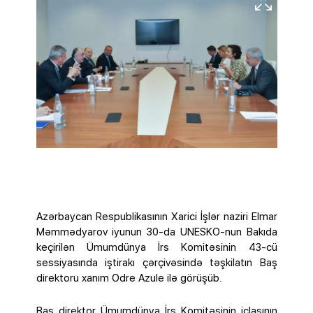
Azərbaycan Respublikasının Xarici İşlər naziri Elmar
Məmmədyarov iyunun 30-da UNESKO-nun Bakıda
keçirilən Ümumdünya İrs Komitəsinin 43-cü
sessiyasında iştirakı çərçivəsində təşkilatın Baş
direktoru xanım Odre Azule ilə görüşüb.
Baş direktor Ümumdünya İrs Komitəsinin iclasının