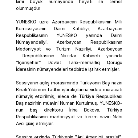
kimi böyük nümayəndə heyəti ilə təmsil
olunmuşdur.
YUNESKO üzrə Azərbaycan Respublikasının Milli
Komissiyasının Daimi Katibliyi, Azərbaycan
Respublikasının YUNESKO yanında Daimi
Nümayəndəliyi, Azərbaycan Respublikasının
Mədəniyyət və Turizm Nazirliyi, Azərbaycan
Respublikasının Nazirlər Kabineti yanında
“İçərişəhər” Dövlət Tarix-memarlıq Qoruğu
İdarəsinin nümayəndələri tədbirdə iştirak etmişlər.
Sessiyanın açılış mərasimində Türkiyənin Baş naziri
Binəli Yıldırımın tədbir iştirakçılarına video müraciəti
nümayiş etdirilmiş, eləcə də Türkiyə Respublikası
Baş nazirinin müavini Numan Kurtulmuş, YUNESKO-
nun baş direktoru İrina Bokova, Türkiyə
Respublikasının mədəniyyət və turizm naziri Nəbi
Avcı çıxış etmişlər.
Sessiya ərzində Türkiyənin “Ani Arxeoloji ərazisi”,