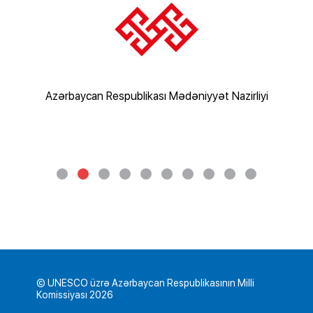
rliyi
Azərbaycan Respublikası Mədəniyyət Nazirliyi
Az
© UNESCO üzrə Azərbaycan Respublikasının Milli
Komissiyası 2026