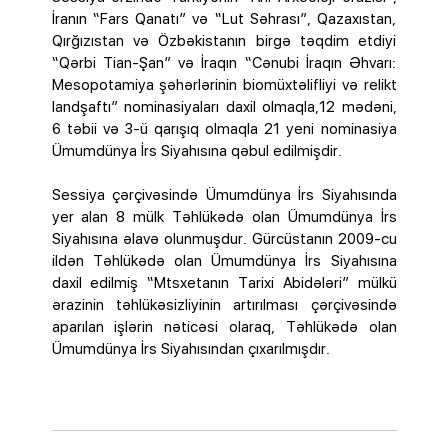
İranın “Fars Qanatı” və “Lut Səhrası”, Qazaxıstan,
Qırğızıstan və Özbəkistanın birgə təqdim etdiyi
“Qərbi Tian-Şan” və İraqın “Cənubi İraqın Əhvarı:
Mesopotamiya şəhərlərinin biomüxtəlifliyi və relikt
landşaftı” nominasiyaları daxil olmaqla,12 mədəni,
6 təbii və 3-ü qarışıq olmaqla 21 yeni nominasiya
Ümumdünya İrs Siyahısına qəbul edilmişdir.
Sessiya çərçivəsində Ümumdünya İrs Siyahısında
yer alan 8 mülk Təhlükədə olan Ümumdünya İrs
Siyahısına əlavə olunmuşdur. Gürcüstanın 2009-cu
ildən Təhlükədə olan Ümumdünya İrs Siyahısına
daxil edilmiş “Mtsxetanın Tarixi Abidələri” mülkü
ərazinin təhlükəsizliyinin artırılması çərçivəsində
aparılan işlərin nəticəsi olaraq, Təhlükədə olan
Ümumdünya İrs Siyahısından çıxarılmışdır.