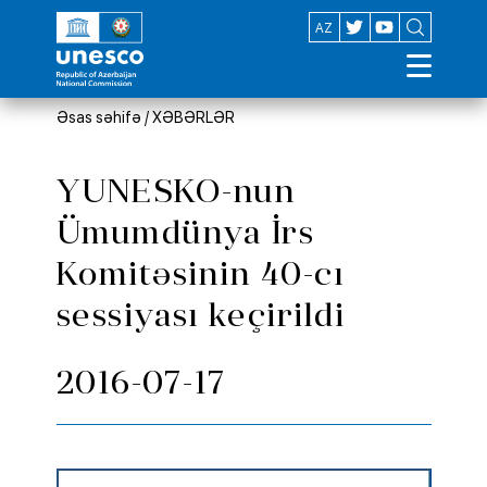
EN
AZ
Əsas səhifə
/
XƏBƏRLƏR
YUNESKO-nun
Ümumdünya İrs
Komitəsinin 40-cı
sessiyası keçirildi
2016-07-17