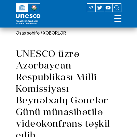
EN
AZ
Əsas səhifə
/
XƏBƏRLƏR
UNESCO üzrə
Azərbaycan
Respublikası Milli
Komissiyası
Beynəlxalq Gənclər
Günü münasibətilə
videokonfrans təşkil
edib