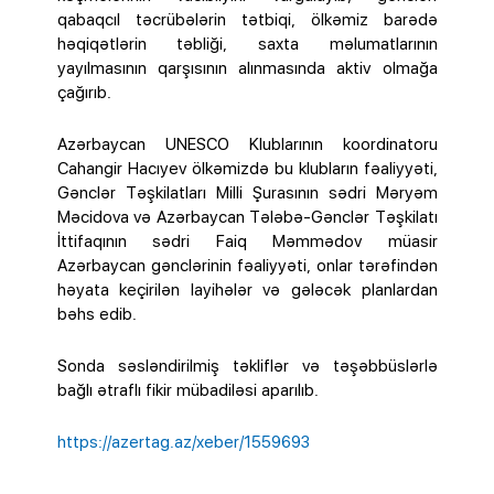
qabaqcıl təcrübələrin tətbiqi, ölkəmiz barədə
həqiqətlərin təbliği, saxta məlumatlarının
yayılmasının qarşısının alınmasında aktiv olmağa
çağırıb.
Azərbaycan UNESCO Klublarının koordinatoru
Cahangir Hacıyev ölkəmizdə bu klubların fəaliyyəti,
Gənclər Təşkilatları Milli Şurasının sədri Məryəm
Məcidova və Azərbaycan Tələbə-Gənclər Təşkilatı
İttifaqının sədri Faiq Məmmədov müasir
Azərbaycan gənclərinin fəaliyyəti, onlar tərəfindən
həyata keçirilən layihələr və gələcək planlardan
bəhs edib.
Sonda səsləndirilmiş təkliflər və təşəbbüslərlə
bağlı ətraflı fikir mübadiləsi aparılıb.
https://azertag.az/xeber/1559693