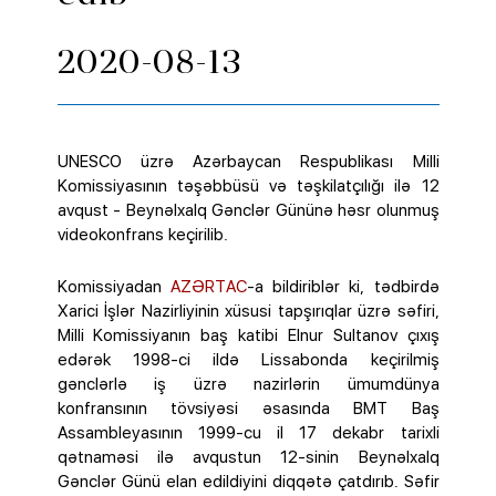
2020-08-13
UNESCO üzrə Azərbaycan Respublikası Milli
Komissiyasının təşəbbüsü və təşkilatçılığı ilə 12
avqust - Beynəlxalq Gənclər Gününə həsr olunmuş
videokonfrans keçirilib.
Komissiyadan
AZƏRTAC
-a bildiriblər ki, tədbirdə
Xarici İşlər Nazirliyinin xüsusi tapşırıqlar üzrə səfiri,
Milli Komissiyanın baş katibi Elnur Sultanov çıxış
edərək 1998-ci ildə Lissabonda keçirilmiş
gənclərlə iş üzrə nazirlərin ümumdünya
konfransının tövsiyəsi əsasında BMT Baş
Assambleyasının 1999-cu il 17 dekabr tarixli
qətnaməsi ilə avqustun 12-sinin Beynəlxalq
Gənclər Günü elan edildiyini diqqətə çatdırıb. Səfir