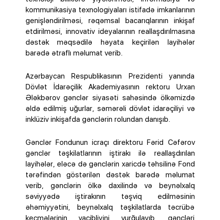
kommunikasiya texnologiyaları istifadə imkanlarının
genişləndirilməsi, rəqəmsal bacarıqlarının inkişaf
etdirilməsi, innovativ ideyalarının reallaşdırılmasına
dəstək məqsədilə həyata keçirilən layihələr
barədə ətraflı məlumat verib.
Azərbaycan Respublikasının Prezidenti yanında
Dövlət İdarəçilik Akademiyasının rektoru Urxan
Ələkbərov gənclər siyasəti sahəsində ölkəmizdə
əldə edilmiş uğurlar, səmərəli dövlət idarəçiliyi və
inklüziv inkişafda gənclərin rolundan danışıb.
Gənclər Fondunun icraçı direktoru Fərid Cəfərov
gənclər təşkilatlarının iştirakı ilə reallaşdırılan
layihələr, eləcə də gənclərin xaricdə təhsilinə Fond
tərəfindən göstərilən dəstək barədə məlumat
verib, gənclərin ölkə daxilində və beynəlxalq
səviyyədə iştirakının təşviq edilməsinin
əhəmiyyətini, beynəlxalq təşkilatlarda təcrübə
keçmələrinin vacibliyini vurğulayıb, gəncləri