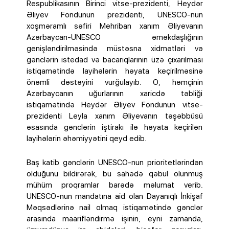
Respublikasının Birinci vitse-prezidenti, Heydər
Əliyev Fondunun prezidenti, UNESCO-nun
xoşməramlı səfiri Mehriban xanım Əliyevanın
Azərbaycan-UNESCO əməkdaşlığının
genişləndirilməsində müstəsna xidmətləri və
gənclərin istedad və bacarıqlarının üzə çıxarılması
istiqamətində layihələrin həyata keçirilməsinə
önəmli dəstəyini vurğulayıb. O, həmçinin
Azərbaycanın uğurlarının xaricdə təbliği
istiqamətində Heydər Əliyev Fondunun vitse-
prezidenti Leyla xanım Əliyevanın təşəbbüsü
əsasında gənclərin iştirakı ilə həyata keçirilən
layihələrin əhəmiyyətini qeyd edib.
Baş katib gənclərin UNESCO-nun prioritetlərindən
olduğunu bildirərək, bu sahədə qəbul olunmuş
mühüm proqramlar barədə məlumat verib.
UNESCO-nun mandatına aid olan Dayanıqlı İnkişaf
Məqsədlərinə nail olmaq istiqamətində gənclər
arasında maarifləndirmə işinin, eyni zamanda,