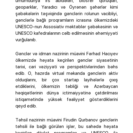
ümumdünya irs abidələri, biosfer qoruqları,
geoparklar, Yaradıcı və Öyrənən şəhərlər kimi
şəbəkələrin təşviqində gənclərin rolunun vacibliyi,
gənclərlə bağlı proqramların icrasına ölkəmizdəki
UNESCO-nun Assosiativ məktəblər şəbəkəsinin və
UNESCO kafedralarının cəlb edilməsinin əhəmiyyəti
vurğulanıb.
Gənclər və idman nazirinin müavini Fərhad Hacıyev
ölkəmizdə həyata keçirilən gənclər siyasətinin
tarixi, cari vəziyyəti və perspektivlərindən bəhs
edib. O, hazırda virtual məkanda gənclərin aktiv
olduqlarını, bir çox startap layihələrlə çıxış
etdiklərini, ölkəmizin təbliği və Azərbaycan
həqiqətlərinin dünya ictimaiyyətinə çatdırılması
istiqamətində yüksək fəaliyyət göstərdiklərini
qeyd edib.
Təhsil nazirinin müavini Firudin Qurbanov gənclərin
təhsili ilə bağlı görülən işlər, bu sahədə həyata