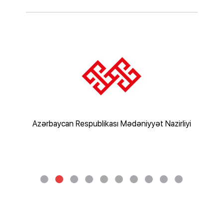
Az
rliyi
Azərbaycan Respublikası Mədəniyyət Nazirliyi