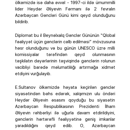
ölkəmizdə isə daha əvvəl - 1997-ci ildə ümummilli
lider Heydər Əliyevin Fərmanı ilə 2 fevralın
Azərbaycan Gəncləri Günü kimi qeyd olunduğunu
bildirib.
Diplomat bu il Beynəlxalq Gənclər Gününün “Qlobal
fəaliyyət üçün gənclərin cəlb edilməsi” mövzusuna
həsr olunduğunu və bu günün UNESCO üzrə milli
komissiyalar tərəfindən qeyd olunmasının
təşkilatın dəyərlərinin təşviqində gənclərin rolunun
vacibliyi barədə məlumatlılığı artırmağa xidmət
etdiyini vurğulayıb.
E.Sultanov ölkəmizdə həyata keçirilən gənclər
siyasətindən bəhs edərək, xalqımızın ulu öndəri
Heydər Əliyevin əsasını qoyduğu bu siyasətin
Azərbaycan Respublikasının Prezidenti İlham
Əliyevin rəhbərliyi ilə uğurla davam etdirildiyini,
gənclərin hərtərəfli fəaliyyətinə geniş imkanlar
yaradıldığını qeyd edib. O, Azərbaycan