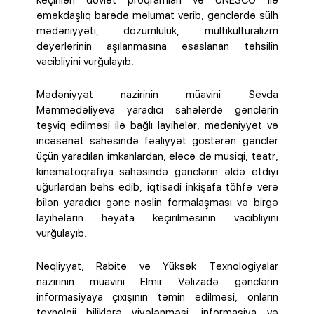
keçirilən dövlət proqramları və UNESCO ilə
əməkdaşlıq barədə məlumat verib, gənclərdə sülh
mədəniyyəti, dözümlülük, multikulturalizm
dəyərlərinin aşılanmasına əsaslanan təhsilin
vacibliyini vurğulayıb.
Mədəniyyət nazirinin müavini Sevda
Məmmədəliyeva yaradıcı sahələrdə gənclərin
təşviq edilməsi ilə bağlı layihələr, mədəniyyət və
incəsənət sahəsində fəaliyyət göstərən gənclər
üçün yaradılan imkanlardan, eləcə də musiqi, teatr,
kinematoqrafiya sahəsində gənclərin əldə etdiyi
uğurlardan bəhs edib, iqtisadi inkişafa töhfə verə
bilən yaradıcı gənc nəslin formalaşması və birgə
layihələrin həyata keçirilməsinin vacibliyini
vurğulayıb.
Nəqliyyat, Rabitə və Yüksək Texnologiyalar
nazirinin müavini Elmir Vəlizadə gənclərin
informasiyaya çıxışının təmin edilməsi, onların
texnoloji biliklərə yiyələnməsi, informasiya və