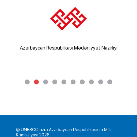
rliyi
Azərbaycan Respublikası Mədəniyyət Nazirliyi
Az
© UNESCO üzrə Azərbaycan Respublikasının Milli
Komissiyası 2026