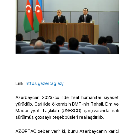
Link:
https://azertag.az/
Azərbaycan 2023-cü ildə fəal humanitar siyasət
yürüdüb. Cari ildə ölkəmizin BMT-nin Təhsil, Elm və
Mədəniyyət Təşkilatı (UNESCO) çərçivəsində irəli
sürülmüş çoxsaylı təşəbbüsləri reallaşdırılıb.
AZƏRTAC xəbər verir ki, bunu Azərbaycanın xarici