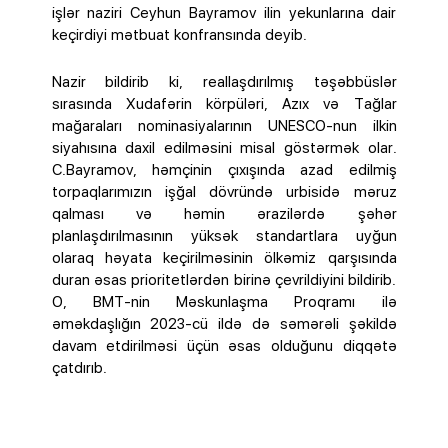
işlər naziri Ceyhun Bayramov ilin yekunlarına dair
keçirdiyi mətbuat konfransında deyib.
Nazir bildirib ki, reallaşdırılmış təşəbbüslər
sırasında Xudafərin körpüləri, Azıx və Tağlar
mağaraları nominasiyalarının UNESCO-nun ilkin
siyahısına daxil edilməsini misal göstərmək olar.
C.Bayramov, həmçinin çıxışında azad edilmiş
torpaqlarımızın işğal dövründə urbisidə məruz
qalması və həmin ərazilərdə şəhər
planlaşdırılmasının yüksək standartlara uyğun
olaraq həyata keçirilməsinin ölkəmiz qarşısında
duran əsas prioritetlərdən birinə çevrildiyini bildirib.
O, BMT-nin Məskunlaşma Proqramı ilə
əməkdaşlığın 2023-cü ildə də səmərəli şəkildə
davam etdirilməsi üçün əsas olduğunu diqqətə
çatdırıb.