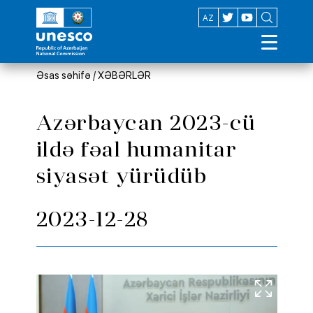
EN
AZ
Əsas səhifə
/
XƏBƏRLƏR
Azərbaycan 2023-cü
ildə fəal humanitar
siyasət yürüdüb
2023-12-28