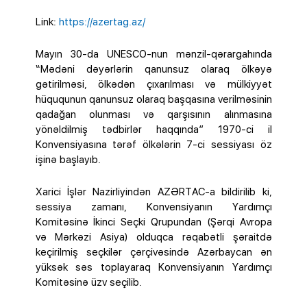
Link:
https://azertag.az/
Mayın 30-da UNESCO-nun mənzil-qərargahında
“Mədəni dəyərlərin qanunsuz olaraq ölkəyə
gətirilməsi, ölkədən çıxarılması və mülkiyyət
hüququnun qanunsuz olaraq başqasına verilməsinin
qadağan olunması və qarşısının alınmasına
yönəldilmiş tədbirlər haqqında” 1970-ci il
Konvensiyasına tərəf ölkələrin 7-ci sessiyası öz
işinə başlayıb.
Xarici İşlər Nazirliyindən AZƏRTAC-a bildirilib ki,
sessiya zamanı, Konvensiyanın Yardımçı
Komitəsinə İkinci Seçki Qrupundan (Şərqi Avropa
və Mərkəzi Asiya) olduqca rəqabətli şəraitdə
keçirilmiş seçkilər çərçivəsində Azərbaycan ən
yüksək səs toplayaraq Konvensiyanın Yardımçı
Komitəsinə üzv seçilib.