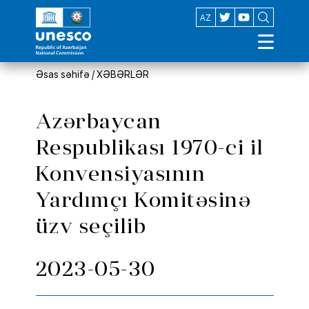
EN
AZ
Əsas səhifə
/
XƏBƏRLƏR
Azərbaycan
Respublikası 1970-ci il
Konvensiyasının
Yardımçı Komitəsinə
üzv seçilib
2023-05-30