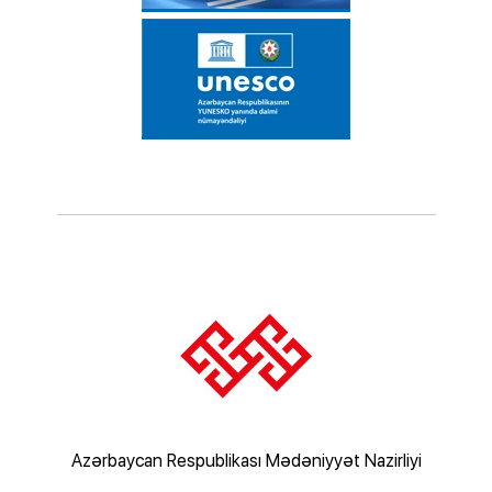
rliyi
Azərbaycan Respublikası Mədəniyyət Nazirliyi
Az