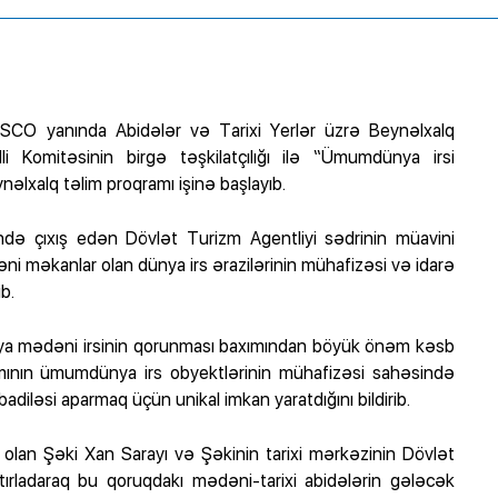
SCO yanında Abidələr və Tarixi Yerlər üzrə Beynəlxalq
omitəsinin birgə təşkilatçılığı ilə “Ümumdünya irsi
ynəlxalq təlim proqramı işinə başlayıb.
ndə çıxış edən Dövlət Turizm Agentliyi sədrinin müavini
məkanlar olan dünya irs ərazilərinin mühafizəsi və idarə
b.
ünya mədəni irsinin qorunması baxımından böyük önəm kəsb
mının ümumdünya irs obyektlərinin mühafizəsi sahəsində
badiləsi aparmaq üçün unikal imkan yaratdığını bildirib.
lan Şəki Xan Sarayı və Şəkinin tarixi mərkəzinin Dövlət
ırladaraq bu qoruqdakı mədəni-tarixi abidələrin gələcək