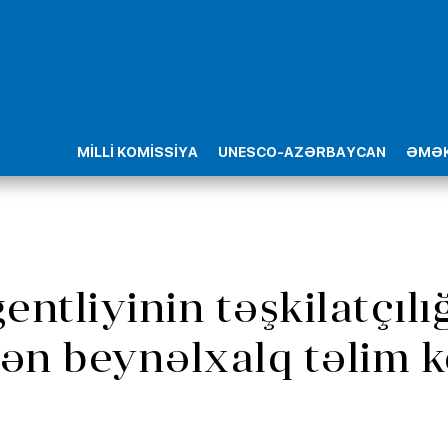
MİLLİ KOMİSSİYA
UNESCO-AZƏRBAYCAN
ƏMƏK
ntliyinin təşkilatçılığ
n beynəlxalq təlim ke