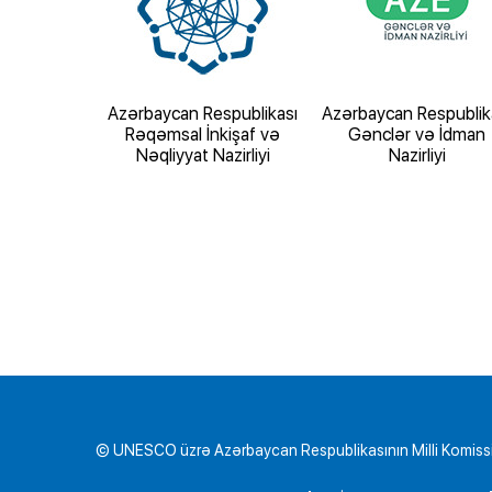
espublikası
Azərbaycan Respublikası
Azərbaycan Respublik
zirliyi
Rəqəmsal İnkişaf və
Gənclər və İdman
Nəqliyyat Nazirliyi
Nazirliyi
© UNESCO üzrə Azərbaycan Respublikasının Milli Komiss