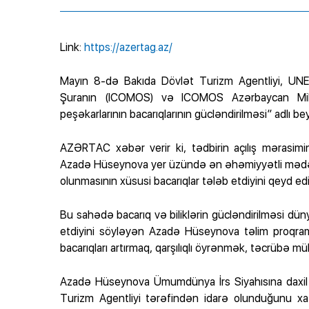
Link:
https://azertag.az/
Mayın 8-də Bakıda Dövlət Turizm Agentliyi, UNE
Şuranın (ICOMOS) və ICOMOS Azərbaycan Milli K
peşəkarlarının bacarıqlarının gücləndirilməsi” adlı be
AZƏRTAC xəbər verir ki, tədbirin açılış mərasimi
Azadə Hüseynova yer üzündə ən əhəmiyyətli mədəni 
olunmasının xüsusi bacarıqlar tələb etdiyini qeyd edi
Bu sahədə bacarıq və biliklərin gücləndirilməsi d
etdiyini söyləyən Azadə Hüseynova təlim proqra
bacarıqları artırmaq, qarşılıqlı öyrənmək, təcrübə mü
Azadə Hüseynova Ümumdünya İrs Siyahısına daxil o
Turizm Agentliyi tərəfindən idarə olunduğunu xat