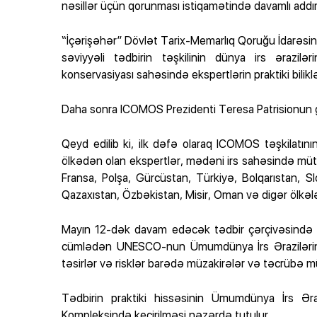
nəsillər üçün qorunması istiqamətində davamlı addımla
“İçərişəhər” Dövlət Tarix-Memarlıq Qoruğu İdarəsi
səviyyəli tədbirin təşkilinin dünya irs ərazil
konservasiyası sahəsində ekspertlərin praktiki biliklə
Daha sonra ICOMOS Prezidenti Teresa Patrisionun gö
Qeyd edilib ki, ilk dəfə olaraq ICOMOS təşkilatını
ölkədən olan ekspertlər, mədəni irs sahəsində mütəxəs
Fransa, Polşa, Gürcüstan, Türkiyə, Bolqarıstan, S
Qazaxıstan, Özbəkistan, Misir, Oman və digər ölkəl
Mayın 12-dək davam edəcək tədbir çərçivəsində 
cümlədən UNESCO-nun Ümumdünya İrs Ərazilərinin
təsirlər və risklər barədə müzakirələr və təcrübə mü
Tədbirin praktiki hissəsinin Ümumdünya İrs Əra
Kompleksində keçirilməsi nəzərdə tutulur.