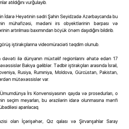
r atıldığını vurğulayıb.
nin İdarə Heyətinin sədri Şahin Seyidzadə Azərbaycanda bu
ərinin mühafizəsi, mədəni irs obyektlərinin bərpası və
rinin artırılması baxımından böyük önəm daşıdığını bildirib.
rüş iştirakçılarına videomüraciəti təqdim olunub.
n dəvəti ilə dünyanın müxtəlif regionlarını əhatə edən 17
sislər Bakıya gəliblər. Tədbir iştirakçıları arasında İsrail,
loveniya, Rusiya, Rumıniya, Moldova, Gürcüstan, Pakistan,
ərdən mütəxəssislər var.
Ümumdünya İrs Konvensiyasının qayda və prosedurları, o
 seçim meyarları, bu ərazilərin idarə olunmasına mənfi
badiləsi aparılacaq.
zisi olan İçərişəhər, Qız qalası və Şirvanşahlar Saray