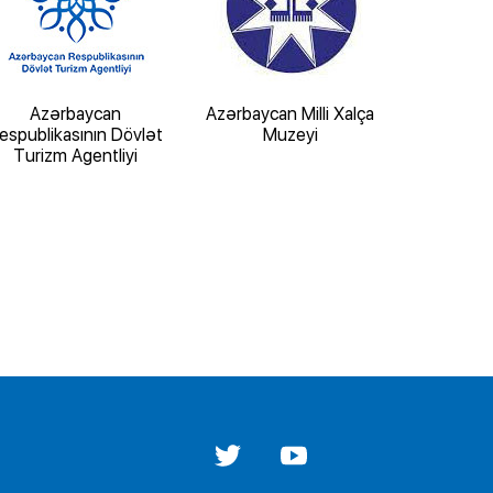
Azərbaycan
Azərbaycan Milli Xalça
“İçərişə
espublikasının Dövlət
Muzeyi
Tarix-Mem
Turizm Agentliyi