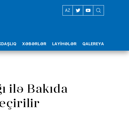
EN
AZ
DAŞLIQ
XƏBƏRLƏR
LAYİHƏLƏR
QALEREYA
ı ilə Bakıda
çirilir