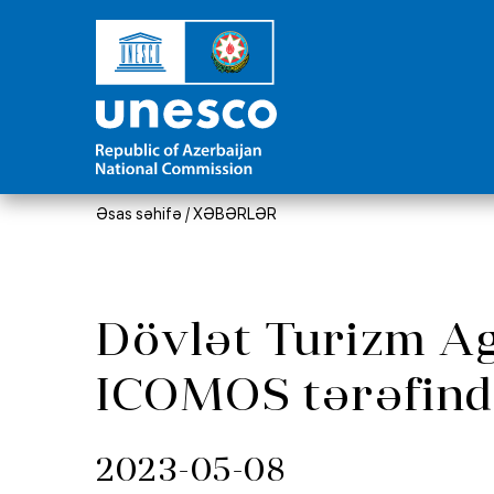
Əsas səhifə
/
XƏBƏRLƏR
Dövlət Turizm Age
ICOMOS tərəfində
2023-05-08