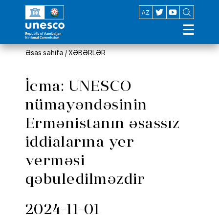
EN
AZ
Əsas səhifə
/
XƏBƏRLƏR
İcma: UNESCO
nümayəndəsinin
Ermənistanın əsassız
iddialarına yer
verməsi
qəbuledilməzdir
2024-11-01