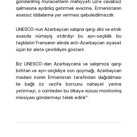
göndərilmiş müraciətlərin mahiyyəti üzrə cavabsız
qalmasına aydınlıq gətirmək əvəzinə, Ermənistanın
əsassız iddialarına yer verməsi qəbuledilməzdir.
UNESCO-nun Azərbaycan xalqına qarşı dini və etnik
əsasda nümayiş etdirdiyi bu ayrı-seçkilik bu
təşkilatın Fransanın əlində anti-Azərbaycan siyasət
üçün bir alətə çevrildiyini göstərir.
Biz UNESCO-dan Azərbaycana və xalqımıza qarşı
böhtan və ayrı-seçkiliyə son qoymağı, Azərbaycan
mədəni irsinin Ermənistan tərəfindən dağıdılması
ilə bağlı öz vəzifə borcunu nəhayət yerinə
yetirməyi, o cümlədən bu ölkəyə xüsusi monitorinq
missiyası göndərməyi tələb edirik”.