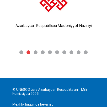
rliyi
Azərbaycan Respublikası Mədəniyyət Nazirliyi
Az
© UNESCO üzrə Azərbaycan Respublikasının Milli
Komissiyası 2026
Məxfilik haqqında bəyanat