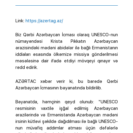
Link:
https://azertag.az/
Biz Qərbi Azərbaycan İcması olaraq UNESCO-nun
nümayəndəsi Krista Pikkatın Azərbaycan
ərazisindəki mədəni abidələr ilə bağlı Ermənistanın
iddiaları əsasında ölkəmizə missiya göndərilməsi
məsələsinə dair ifadə etdiyi mövqeyi qınayır və
rədd edirik.
AZƏRTAC xəbər verir ki, bu barədə Qərbi
Azərbaycan İcmasının bəyanatında bildirilib.
Bəyanatda, həmçinin qeyd olunub: “UNESCO
rəsmisinin vaxtilə işğal edilmiş Azərbaycan
ərazilərində və Ermənistanda Azərbaycan mədəni
irsinin kütləvi şəkildə dağıdılması ilə bağlı UNESCO-
nun müvafiq addımlar atması üçün dəfələrlə