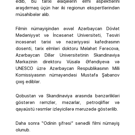
edib, bu tarixi əlaqələrin elmi aspektlərini
araşdırmaq üçün hər iki regionun ekspertlərindən
müsahibələr alıb.
Filmin nümayişindən əvvəl Azərbaycan Dövlət
Mədəniyyət və İncəsənət Universiteti, Təsviri
incəsənət tarixi və nəzəriyyəsi kafedrasının
dosenti, tarix elmləri doktoru Məlahət Fərəcova,
Azərbaycan Dillər Universitetinin Skandinaviya
Mərkəzinin direktoru Vüsalə Əfəndiyeva və
UNESCO üzrə Azərbaycan Respublikasının Milli
Komissiyasının nümayəndəsi Mustafa Şabanov
çıxış ediblər.
Qobustan və Skandinaviya arasında bənzərlikləri
göstərən rəmzlər, məzarlar, petroqliflər və
qayaüstü rəsmlər izləyicilərə məruzədə göstərilib.
Daha sonra “Odinin şifrəsi” sənədli filmi nümayiş
olunub.