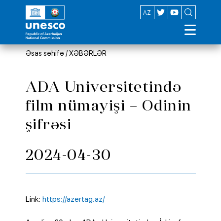
EN
AZ
Əsas səhifə
/
XƏBƏRLƏR
ADA Universitetində
film nümayişi – Odinin
şifrəsi
2024-04-30
Link:
https://azertag.az/