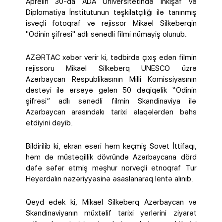
Aprelin 30-da ADA Universitetində İnkişaf və
Diplomatiya İnstitutunun təşkilatçılığı ilə tanınmış
isveçli fotoqraf və rejissor Mikael Silkeberqin
"Odinin şifrəsi" adlı sənədli filmi nümayiş olunub.
AZƏRTAC xəbər verir ki, tədbirdə çıxış edən filmin
rejissoru Mikael Silkeberq UNESCO üzrə
Azərbaycan Respublikasının Milli Komissiyasının
dəstəyi ilə ərsəyə gələn 50 dəqiqəlik “Odinin
şifrəsi” adlı sənədli filmin Skandinaviya ilə
Azərbaycan arasındakı tarixi əlaqələrdən bəhs
etdiyini deyib.
Bildirilib ki, ekran əsəri həm keçmiş Sovet İttifaqı,
həm də müstəqillik dövründə Azərbaycana dörd
dəfə səfər etmiş məşhur norveçli etnoqraf Tur
Heyerdalın nəzəriyyəsinə əsaslanaraq lentə alınıb.
Qeyd edək ki, Mikael Silkeberq Azərbaycan və
Skandinaviyanın müxtəlif tarixi yerlərini ziyarət