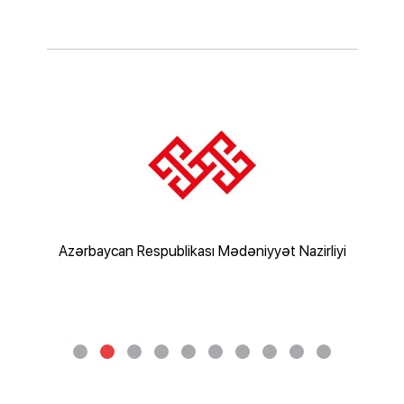
rliyi
Azərbaycan Respublikası Mədəniyyət Nazirliyi
Az