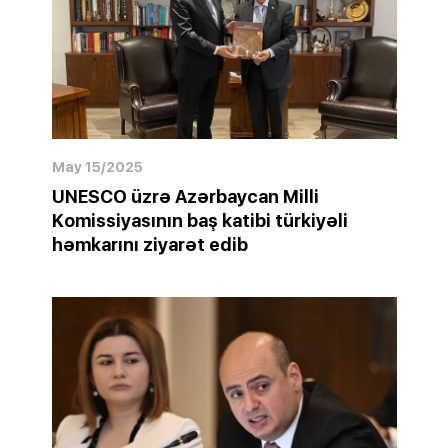
May 15/2025
UNESCO üzrə Azərbaycan Milli
Komissiyasının baş katibi türkiyəli
həmkarını ziyarət edib