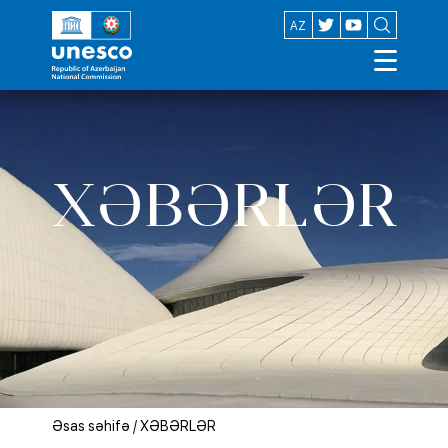
EN
AZ
XƏBƏRLƏR
Əsas səhifə
/
XƏBƏRLƏR