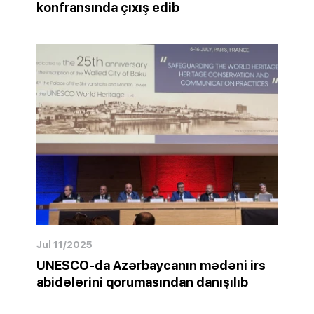
konfransında çıxış edib
Jul 11/2025
UNESCO-da Azərbaycanın mədəni irs
abidələrini qorumasından danışılıb