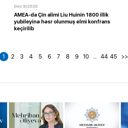
Dec 9/2025
AMEA-da Çin alimi Liu Huinin 1800 illik
yubileyinə həsr olunmuş elmi konfrans
keçirilib
1
2
3
4
5
6
7
8
9
10
...
44
45
>>