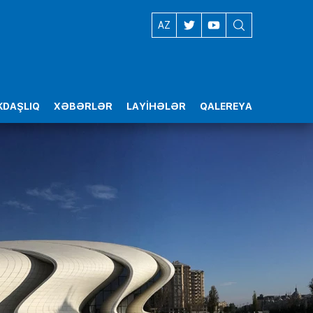
EN
AZ
DAŞLIQ
XƏBƏRLƏR
LAYİHƏLƏR
QALEREYA