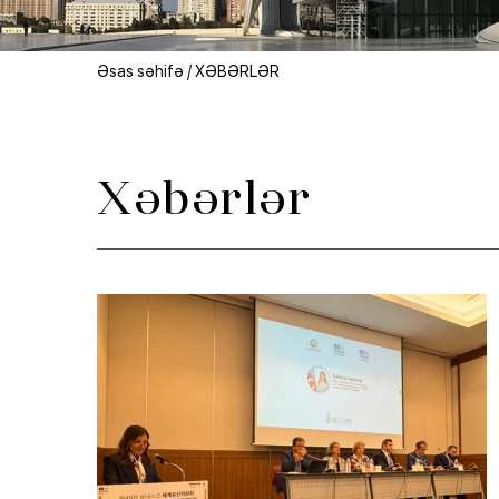
Əsas səhifə
/
XƏBƏRLƏR
Xəbərlər