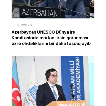
Jul 20/2026
Azərbaycan UNESCO Dünya İrs
Komitəsində mədəni irsin qorunması
üzrə öhdəliklərini bir daha təsdiqləyib