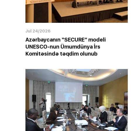
Jul 24/2026
Azərbaycanın “SECURE” modeli
UNESCO-nun Ümumdünya İrs
Komitəsində təqdim olunub