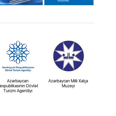
Azərbaycan
Azərbaycan Milli Xalça
“İçərişə
espublikasının Dövlət
Muzeyi
Tarix-Mem
Turizm Agentliyi