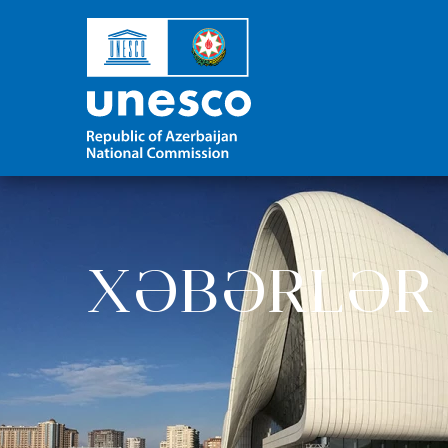
XƏBƏRLƏR