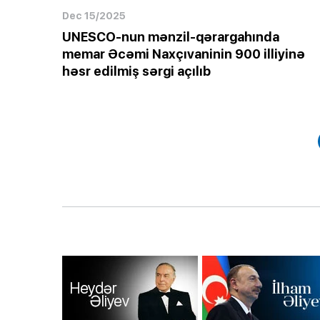
Dec 15/2025
UNESCO-nun mənzil-qərargahında
memar Əcəmi Naxçıvaninin 900 illiyinə
həsr edilmiş sərgi açılıb