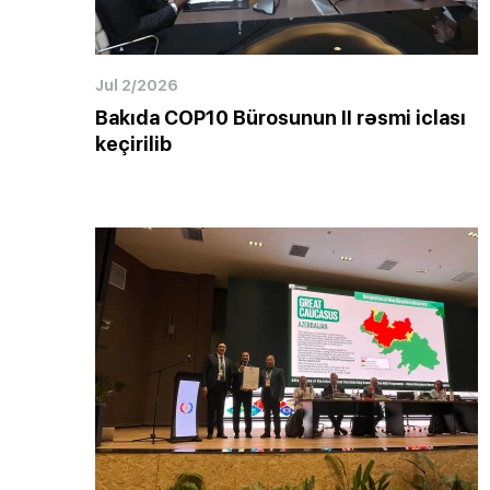
Jul 2/2026
Bakıda COP10 Bürosunun II rəsmi iclası
keçirilib