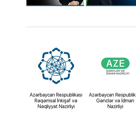
espublikası
Azərbaycan Respublikası
Azərbaycan Respublik
zirliyi
Rəqəmsal İnkişaf və
Gənclər və İdman
Nəqliyyat Nazirliyi
Nazirliyi