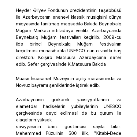
Heydər Əliyev Fondunun prezidentinin təşəbbüsü
ilə Azərbaycanın ənənəvi klassik musiqisini dünya
miqyasında tanıtmaq məqsədilə Bakıda Beynəlxalq
Muğam Mərkəzi istifadəyə verilib. Azərbaycanda
Beynəlxalq Muğam festivalları keçirilib. 2009-cu
ildə birinci Beynəlxalq Muğam festivalının
keçirilməsi münasibətilə UNESCO-nun o vaxtkı baş
direktoru Koişiro Matsuura Azərbaycana səfər
edib. Səfər çərçivəsində K.Matsuura Bakıda
Müasir İncəsənət Muzeyinin açılış mərasimində və
Novruz bayramı şənliklərində iştirak edib.
Azərbaycanın görkəmli şəxsiyyətlərinin və
əlamətdar hadisələrin yubileylərinin UNESCO
çərçivəsində qeyd edilməsi də bu qurum ilə
əlaqələrin yüksək
səviyyəsinin bariz göstəricisi sayıla bilər.
Məhəmməd Füzulinin 500 illik, “Kitabi-Dədə