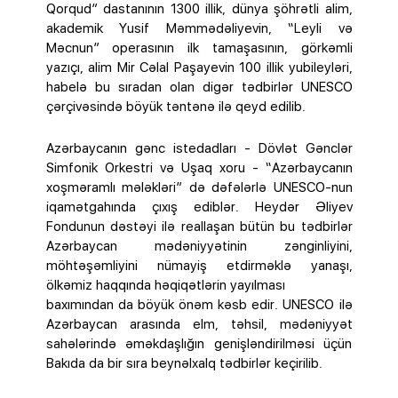
Qorqud” dastanının 1300 illik, dünya şöhrətli alim,
akademik Yusif Məmmədəliyevin, “Leyli və
Məcnun” operasının ilk tamaşasının, görkəmli
yazıçı, alim Mir Cəlal Paşayevin 100 illik yubileyləri,
habelə bu sıradan olan digər tədbirlər UNESCO
çərçivəsində böyük təntənə ilə qeyd edilib.
Azərbaycanın gənc istedadları - Dövlət Gənclər
Simfonik Orkestri və Uşaq xoru - “Azərbaycanın
xoşməramlı mələkləri” də dəfələrlə UNESCO-nun
iqamətgahında çıxış ediblər. Heydər Əliyev
Fondunun dəstəyi ilə reallaşan bütün bu tədbirlər
Azərbaycan mədəniyyətinin zənginliyini,
möhtəşəmliyini nümayiş etdirməklə yanaşı,
ölkəmiz haqqında həqiqətlərin yayılması
baxımından da böyük önəm kəsb edir. UNESCO ilə
Azərbaycan arasında elm, təhsil, mədəniyyət
sahələrində əməkdaşlığın genişləndirilməsi üçün
Bakıda da bir sıra beynəlxalq tədbirlər keçirilib.