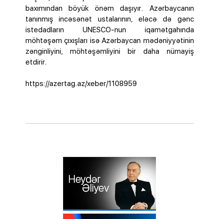
baxımından böyük önəm daşıyır. Azərbaycanın
tanınmış incəsənət ustalarının, eləcə də gənc
istedadların UNESCO-nun iqamətgahında
möhtəşəm çıxışları isə Azərbaycan mədəniyyətinin
zənginliyini, möhtəşəmliyini bir daha nümayiş
etdirir.
https://azertag.az/xeber/1108959