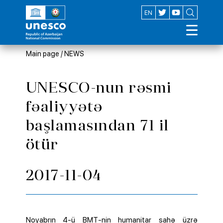
AZ
EN
Main page
/
NEWS
UNESCO-nun rəsmi
fəaliyyətə
başlamasından 71 il
ötür
2017-11-04
Noyabrın 4-ü BMT-nin humanitar sahə üzrə