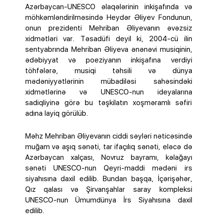
Azərbaycan-UNESCO əlaqələrinin inkişafında və
möhkəmləndirilməsində Heydər Əliyev Fondunun,
onun prezidenti Mehriban Əliyevanın əvəzsiz
xidmətləri var. Təsadüfi deyil ki, 2004-cü ilin
sentyabrında Mehriban Əliyeva ənənəvi musiqinin,
ədəbiyyat və poeziyanın inkişafına verdiyi
töhfələrə, musiqi təhsili və dünya
mədəniyyətlərinin mübadiləsi sahəsindəki
xidmətlərinə və UNESCO-nun ideyalarına
sadiqliyinə görə bu təşkilatın xoşməramlı səfiri
adına layiq görülüb.
Məhz Mehriban Əliyevanın ciddi səyləri nəticəsində
muğam və aşıq sənəti, tar ifaçılıq sənəti, eləcə də
Azərbaycan xalçası, Novruz bayramı, kəlağayı
sənəti UNESCO-nun Qeyri-maddi mədəni irs
siyahısına daxil edilib. Bundan başqa, İçərişəhər,
Qız qalası və Şirvanşahlar saray kompleksi
UNESCO-nun Ümumdünya İrs Siyahısına daxil
edilib.