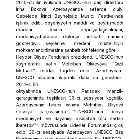
2010-cu ilin iyulunda UNESCO-nun baş direktoru
İrina Bokova Azərbaycanda səfərdə olub,
Qəbələdə İkinci Beynəlxalq Musiqi Festivalında
iştirak edib, bəşəriyyətin maddi və qeyri-maddi
mədəni irsinin populyarlaşdırılması,
mədəniyyətlərarası dialoqun inkişafı naminə
göstərdiyi səylərinə, mədəni müxtəlifliyin
möhkəmləndirilməsinə sanballı töhfələrinə görə
Heydər Əliyev Fondunun prezidenti, UNESCO-nun
xoşməramlı səfiri Mehriban Əliyevaya “Qızıl
Motsart” medalı təqdim edib. Azərbaycan-
UNESCO əlaqələri ildən-ilə daha da genişlənir.
2011-ci ilin
oktyabrında UNESCO-nun Parisdəki mənzil-
qərargahında təşkilatın 36-cı sessiyası keçirilib.
Azərbaycanın birinci xanımı Mehriban Əliyeva
sessiya çərçivəsində “UNESCO-nun dünya
mədəniyyəti və dayanıqlı inkişafda rolu nədən
ibarətdir?” mövzusunda Liderlər Forumunda çıxış
edib. 36-cı sessiyada Azərbaycan UNESCO Baş