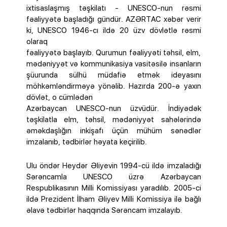
ixtisaslaşmış təşkilatı - UNESCO-nun rəsmi
fəaliyyətə başladığı gündür. AZƏRTAC xəbər verir
ki, UNESCO 1946-cı ildə 20 üzv dövlətlə rəsmi
olaraq
fəaliyyətə başlayıb. Qurumun fəaliyyəti təhsil, elm,
mədəniyyət və kommunikasiya vasitəsilə insanların
şüurunda sülhü müdafiə etmək ideyasını
möhkəmləndirməyə yönəlib. Hazırda 200-ə yaxın
dövlət, o cümlədən
Azərbaycan UNESCO-nun üzvüdür. İndiyədək
təşkilatla elm, təhsil, mədəniyyət sahələrində
əməkdaşlığın inkişafı üçün mühüm sənədlər
imzalanıb, tədbirlər həyata keçirilib.
Ulu öndər Heydər Əliyevin 1994-cü ildə imzaladığı
Sərəncamla UNESCO üzrə Azərbaycan
Respublikasının Milli Komissiyası yaradılıb. 2005-ci
ildə Prezident İlham Əliyev Milli Komissiya ilə bağlı
əlavə tədbirlər haqqında Sərəncam imzalayıb.