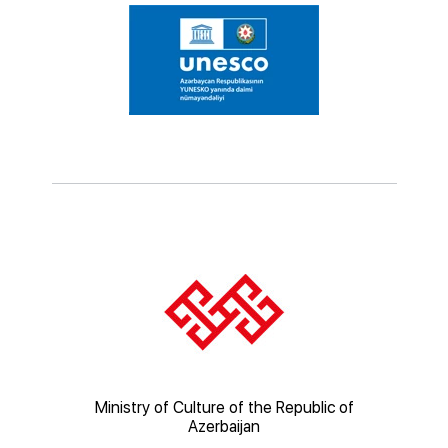
ic of
Ministry of Culture of the Republic of
Mi
Azerbaijan