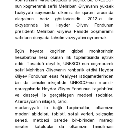
Konfransının vitse-prezidenti seçilib. Bu, UNESCO-
nun xoşməramlı səfiri Mehriban Əliyevanın yüksək
fəaliyyəti sayəsində ölkəmiz ilə qurum arasında
əlaqələrin bariz göstəricisidir. 2012-ci ilin
oktyabrında isə Heydər Əliyev Fondunun
prezidenti Mehriban Əliyeva Parisdə xoşməramlı
səfirlərin dünyada təhsilin vəziyyətini öyrənmək
üçün həyata keçirilən qlobal monitorinqin
hesabatına həsr olunan illik toplantısında iştirak
edib. Təsadüfi deyil ki, UNESCO-nun xoşməramlı
səfiri Mehriban Əliyevanın rəhbərlik etdiyi Heydər
Əliyev Fondunun əsas fəaliyyət istiqamətlərindən
biri də təhsilin inkişafıdır. UNESCO-nun mənzil-
qərargahında Heydər Əliyev Fondunun təşəbbüsü
və dəstəyi ilə gerçəkləşən mədəni tədbirlər,
Azərbaycanın inkişafı, tarixi,
mədəniyyəti ilə bağlı təqdimatlar, ölkəmizin
mədəni abidələri, təbiəti, səfalı yerləri, xalçaçılıq
sənəti, mətbəxi barədə bir-birindən maraqlı
nəşrlər, kataloqlar da ölkəmizin tanıdılması