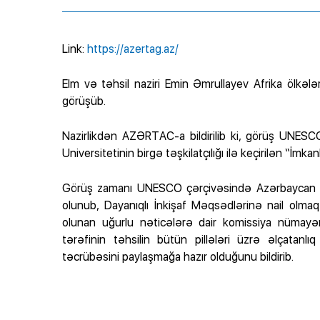
Link:
https://azertag.az/
Elm və təhsil naziri Emin Əmrullayev Afrika ölkəl
görüşüb.
Nazirlikdən AZƏRTAC-a bildirilib ki, görüş UNESC
Universitetinin birgə təşkilatçılığı ilə keçirilən “İmk
Görüş zamanı UNESCO çərçivəsində Azərbaycan ilə
olunub, Dayanıqlı İnkişaf Məqsədlərinə nail olma
olunan uğurlu nəticələrə dair komissiya nümayə
tərəfinin təhsilin bütün pillələri üzrə əlçatan
təcrübəsini paylaşmağa hazır olduğunu bildirib.