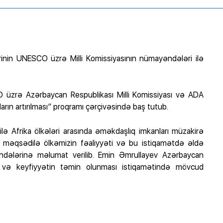
ərinin UNESCO üzrə Milli Komissiyasının nümayəndələri ilə
O üzrə Azərbaycan Respublikası Milli Komissiyası və ADA
anların artırılması” proqramı çərçivəsində baş tutub.
 Afrika ölkələri arasında əməkdaşlıq imkanları müzakirə
q məqsədilə ölkəmizin fəaliyyəti və bu istiqamətdə əldə
ndələrinə məlumat verilib. Emin Əmrullayev Azərbaycan
lıq və keyfiyyətin təmin olunması istiqamətində mövcud