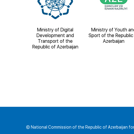
ducation of
Ministry of Digital
Ministry of Youth an
blic of
Development and
Sport of the Republic
ijan
Transport of the
Azerbaijan
Republic of Azerbaijan
© National Commission of the Republic of Azerbaijan 