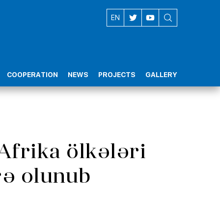
AZ
EN
COOPERATION
NEWS
PROJECTS
GALLERY
frika ölkələri
rə olunub