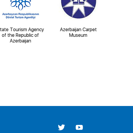
tate Tourism Agency
Azerbaijan Carpet
State 
of the Republic of
Museum
Architect
Azerbaijan
'Iche