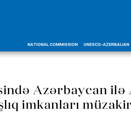
NATIONAL COMMISSION
UNESCO-AZERBAIJAN
ndə Azərbaycan ilə A
lıq imkanları müzaki