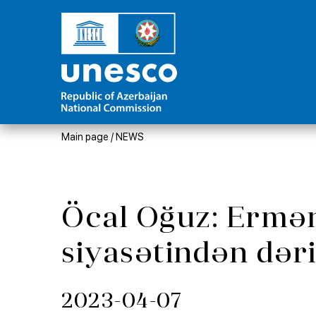
Main page
/
NEWS
Öcal Oğuz: Ermən
siyasətindən dəri
2023-04-07