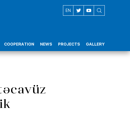
AZ
EN
COOPERATION
NEWS
PROJECTS
GALLERY
 təcavüz
ik