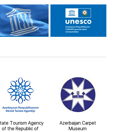
tate Tourism Agency
Azerbaijan Carpet
State 
of the Republic of
Museum
Architect