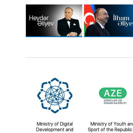
ducation of
Ministry of Digital
Ministry of Youth an
blic of
Development and
Sport of the Republic