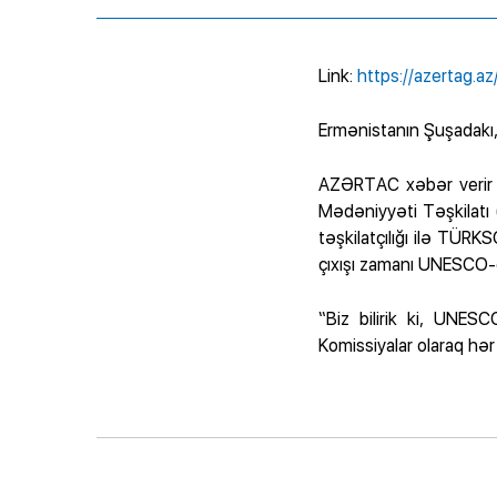
Link:
https://azertag.az
Ermənistanın Şuşadakı,
AZƏRTAC xəbər verir k
Mədəniyyəti Təşkilatı 
təşkilatçılığı ilə TÜRK
çıxışı zamanı UNESCO-d
“Biz bilirik ki, UNES
Komissiyalar olaraq hə