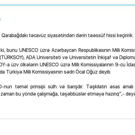
/
 Qarabağdakı təcavüz siyasətindən dərin təəssüf hissi keçiririk.
i, bunu UNESCO üzrə Azərbaycan Respublikasının Milli Komiss
(TÜRKSOY), ADA Universiteti və Universitetin İnkişaf və Diploma
SOY-a üzv ölkələrin UNESCO üzrə Milli Komissiyalarının 9-cu İcla
a Türkiyə Milli Komissiyasının sədri Öcal Oğuz deyib.
CO-nun təməl prinsipi sülh və barışdır. Təşkilatın əsas amalı
r zaman bu yöndə çalışmağa, təşəbbüslər etməyə hazırıq”,- deyə 