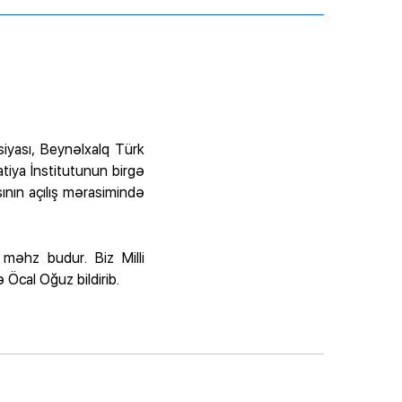
iyası, Beynəlxalq Türk
tiya İnstitutunun birgə
sının açılış mərasimində
 məhz budur. Biz Milli
Öcal Oğuz bildirib.