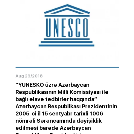
Aug 29/2018
“YUNESKO üzrə Azərbaycan
Respublikasının Milli Komissiyası ilə
bağlı əlavə tədbirlər haqqında”
Azərbaycan Respublikası Prezidentinin
2005-ci il 15 sentyabr tarixli 1006
nömrəli Sərəncamında dəyişiklik
edilməsi barədə Azərbaycan