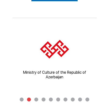
of
Ministry of Education of the Republic of
Minis
Azerbaijan