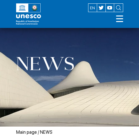
AZ
EN
NEWS
Main page
/
NEWS