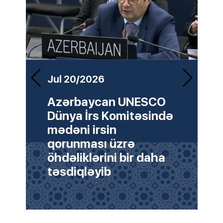
Jul 02/2026
Jul 20/2026
Jul 24/2026
Bakıda COP10
Azərbaycan UNESC
Azərbaycanın
Bürosunun II rəsmi
Dünya İrs Komitəsin
“SECURE” modeli
iclası keçirilib
mədəni irsin
UNESCO-nun
qorunması üzrə
Ümumdünya İrs
öhdəliklərini bir daha
Komitəsində təqdim
təsdiqləyib
olunub