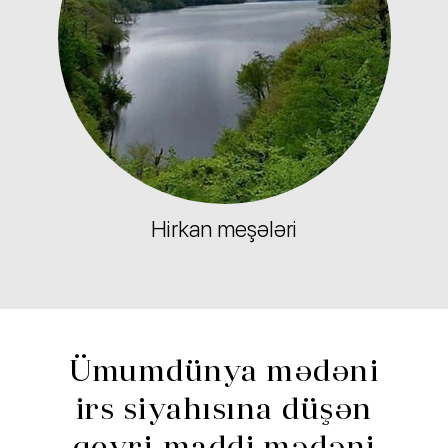
Hirkan meşələri
Ümumdünya mədəni
irs siyahısına düşən
qeyri-maddi mədəni