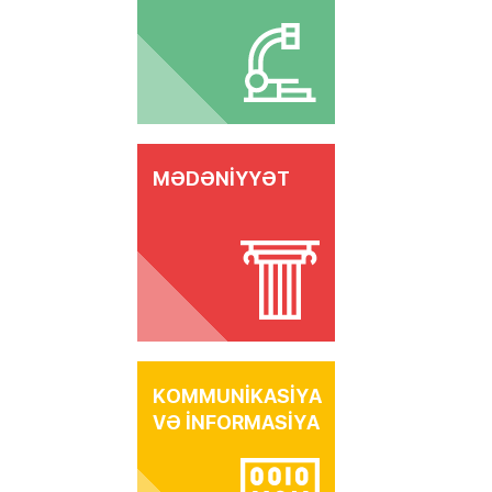
MƏDƏNİYYƏT
KOMMUNİKASİYA
VƏ İNFORMASİYA