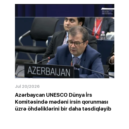
Jul 20/2026
Azərbaycan UNESCO Dünya İrs
Komitəsində mədəni irsin qorunması
üzrə öhdəliklərini bir daha təsdiqləyib