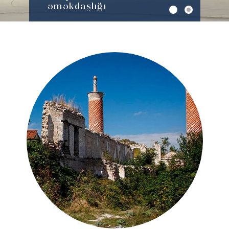
əməkdaşlığı
Milli komissya
haqqında