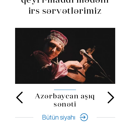
irs sərvətlərimiz
Novruz Bayramı
Bütün siyahı