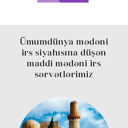
Ümumdünya mədəni
irs siyahısına düşən
maddi mədəni irs
sərvətlərimiz