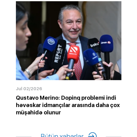
Jul 02/2026
Qustavo Merino: Dopinq problemi indi
həvəskar idmançılar arasında daha çox
müşahidə olunur
Bütün xəbərlər