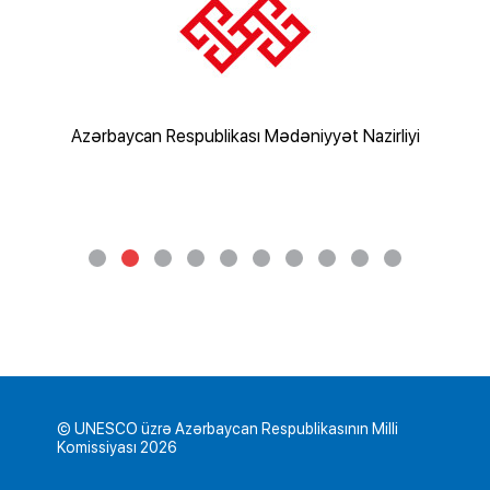
irliyi
Azərbaycan Respublikası Təhsil Nazirliyi
Azərb
© UNESCO üzrə Azərbaycan Respublikasının Milli
Komissiyası 2026