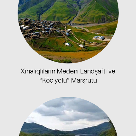
Xınalıqlıların Mədəni Landşaftı və
“Köç yolu” Marşrutu