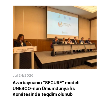
Jul 24/2026
Azərbaycanın “SECURE” modeli
UNESCO-nun Ümumdünya İrs
Komitəsində təqdim olunub