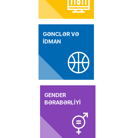
GƏNCLƏR VƏ
İDMAN
GENDER
BƏRABƏRLİYİ