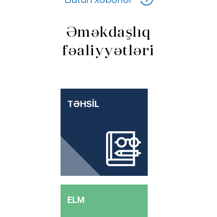
Əməkdaşlıq
fəaliyyətləri
TƏHSİL
ELM